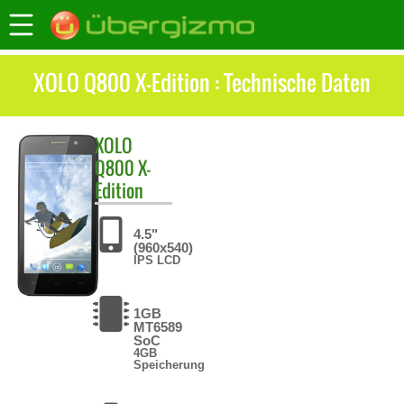
XOLO Q800 X-Edition : Technische Daten
XOLO
Q800 X-
Edition
4.5"
(960x540)
IPS LCD
1GB
MT6589
SoC
4GB
Speicherung