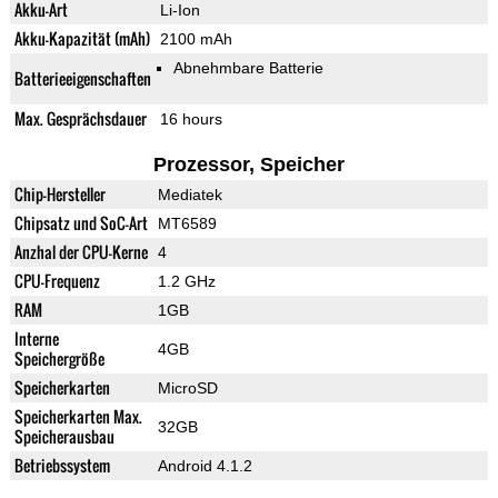
Akku-Art
Li-Ion
Akku-Kapazität (mAh)
2100 mAh
Abnehmbare Batterie
Batterieeigenschaften
Max. Gesprächsdauer
16 hours
Prozessor, Speicher
Chip-Hersteller
Mediatek
Chipsatz und SoC-Art
MT6589
Anzhal der CPU-Kerne
4
CPU-Frequenz
1.2 GHz
RAM
1GB
Interne
4GB
Speichergröße
Speicherkarten
MicroSD
Speicherkarten Max.
32GB
Speicherausbau
Betriebssystem
Android 4.1.2