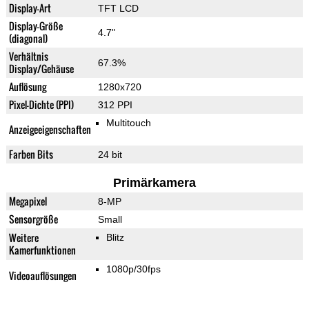
Display-Art
TFT LCD
Display-Größe
4.7"
(diagonal)
Verhältnis
67.3%
Display/Gehäuse
Auflösung
1280x720
Pixel-Dichte (PPI)
312 PPI
Multitouch
Anzeigeeigenschaften
Farben Bits
24 bit
Primärkamera
Megapixel
8-MP
Sensorgröße
Small
Weitere
Blitz
Kamerfunktionen
1080p/30fps
Videoauflösungen