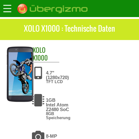
XOLO X1000 : Technische Daten
XOLO
X1000
4.7"
(1280x720)
TFT LCD
1GB
Intel Atom
Z2480 SoC
8GB
Speicherung
8-MP