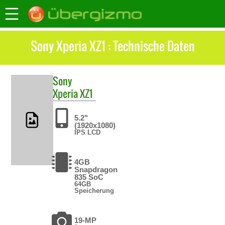
Sony Xperia XZ1 : Technische Daten
Sony
Xperia XZ1
5.2"
(1920x1080)
IPS LCD
4GB
Snapdragon
835 SoC
64GB
Speicherung
19-MP