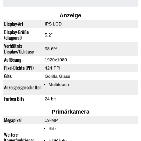
Anzeige
Display-Art
IPS LCD
Display-Größe
5.2"
(diagonal)
Verhältnis
68.6%
Display/Gehäuse
Auflösung
1920x1080
Pixel-Dichte (PPI)
424 PPI
Glas
Gorilla Glass
Multitouch
Anzeigeeigenschaften
Farben Bits
24 bit
Primärkamera
Megapixel
19-MP
Blitz
Weitere
Kamerfunktionen
HDR foto