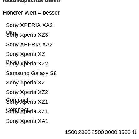
Höherer Wert = besser
Sony XPERIA XA2
Ultra
Sony Xperia XZ3
Sony XPERIA XA2
Sony Xperia XZ
Premium
Sony Xperia XZ2
Samsung Galaxy S8
Sony Xperia XZ
Sony Xperia XZ2
Compact
Sony Xperia XZ1
Compact
Sony Xperia XZ1
Sony Xperia XA1
1500
2000
2500
3000
3500
40