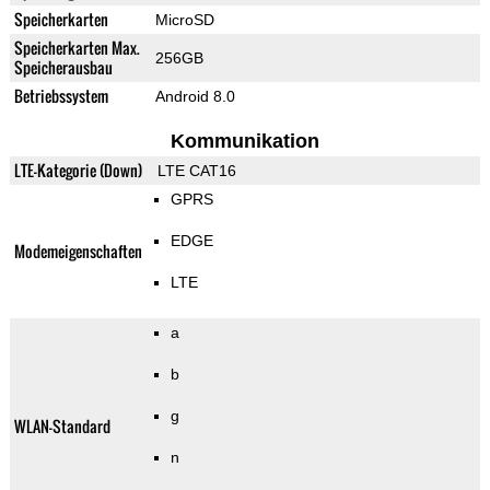
Speicherkarten
MicroSD
Speicherkarten Max.
256GB
Speicherausbau
Betriebssystem
Android 8.0
Kommunikation
LTE-Kategorie (Down)
LTE CAT16
GPRS
EDGE
Modemeigenschaften
LTE
a
b
g
WLAN-Standard
n