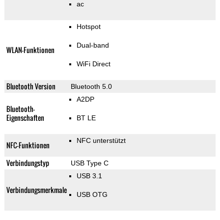
ac
Hotspot
Dual-band
WLAN-Funktionen
WiFi Direct
Bluetooth Version
Bluetooth 5.0
A2DP
Bluetooth-
Eigenschaften
BT LE
NFC unterstützt
NFC-Funktionen
Verbindungstyp
USB Type C
USB 3.1
Verbindungsmerkmale
USB OTG