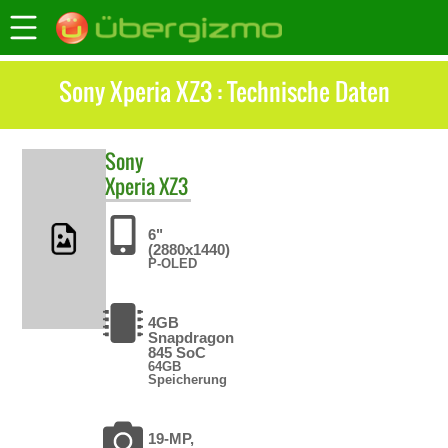
Sony Xperia XZ3 : Technische Daten
Sony
Xperia XZ3
6"
(2880x1440)
P-OLED
4GB
Snapdragon
845 SoC
64GB
Speicherung
19-MP,