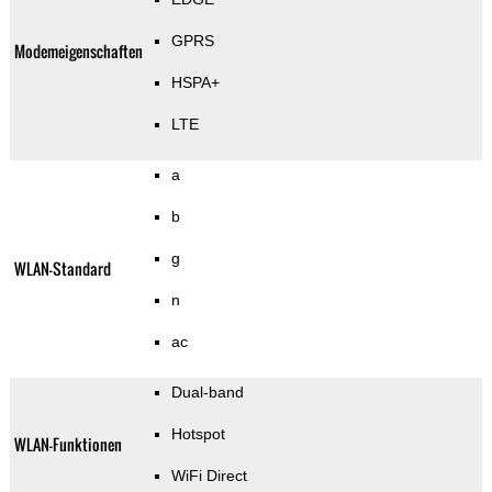
GPRS
Modemeigenschaften
HSPA+
LTE
a
b
g
WLAN-Standard
n
ac
Dual-band
Hotspot
WLAN-Funktionen
WiFi Direct