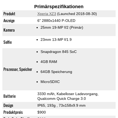
Primärspezifikationen
Produkt
Xperia XZ3
(Launched 2018-08-30)
Anzeige
6" 2880x1440 P-OLED
25mm 19-MP f/2
(Primär)
Kamera
23mm 13-MP f/1.9
Selfie
Snapdragon 845 SoC
4GB RAM
Prozessor, Speicher
64GB Speicherung
MicroSDXC
3330 mAh, Kabelloser Ladevorgang,
Batterie
Qualcomm Quick Charge 3.0
Design
IP65, 193g
, 73x158x9.9 mm
Produktpreis
$900