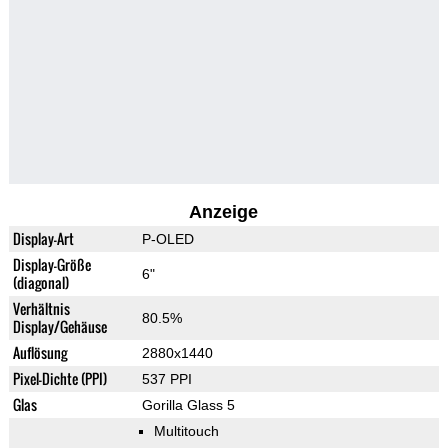
Anzeige
Display-Art
P-OLED
Display-Größe
6"
(diagonal)
Verhältnis
80.5%
Display/Gehäuse
Auflösung
2880x1440
Pixel-Dichte (PPI)
537 PPI
Glas
Gorilla Glass 5
Multitouch