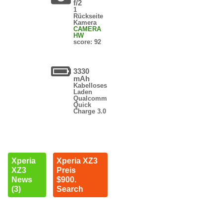
f/2
1
Rückseite
Kamera
CAMERA
HW
score: 92
3330
mAh
Kabelloses
Laden
Qualcomm
Quick
Charge 3.0
Xperia
Xperia XZ3
XZ3
Preis
News
$900.
(3)
Search