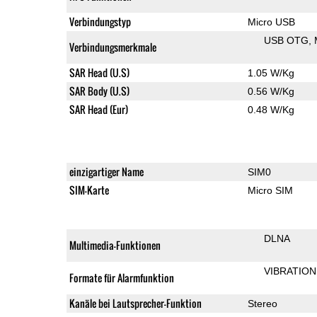
Verbindungstyp
Micro USB
USB OTG
Verbindungsmerkmale
SAR Head (U.S)
1.05 W/Kg
SAR Body (U.S)
0.56 W/Kg
SAR Head (Eur)
0.48 W/Kg
einzigartiger Name
SIM0
SIM-Karte
Micro SIM
DLNA
Multimedia-Funktionen
VIBRATION
Formate für Alarmfunktion
Kanäle bei Lautsprecher-Funktion
Stereo