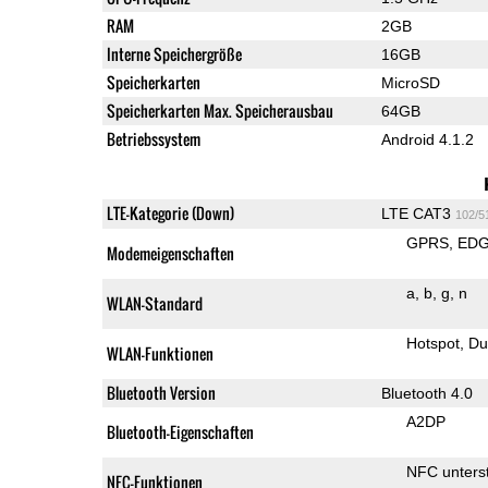
RAM
2GB
Interne Speichergröße
16GB
Speicherkarten
MicroSD
Speicherkarten Max. Speicherausbau
64GB
Betriebssystem
Android 4.1.2
LTE-Kategorie (Down)
LTE CAT3
102/5
GPRS
ED
Modemeigenschaften
a
b
g
n
WLAN-Standard
Hotspot
Du
WLAN-Funktionen
Bluetooth Version
Bluetooth 4.0
A2DP
Bluetooth-Eigenschaften
NFC unterst
NFC-Funktionen