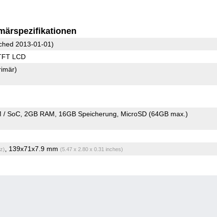
märspezifikationen
ched 2013-01-01)
TFT LCD
rimär)
 / SoC
2GB RAM
16GB Speicherung
MicroSD (64GB max.)
, 139x71x7.9 mm
z)
(5.47 x 2.80 x 0.31 inches)