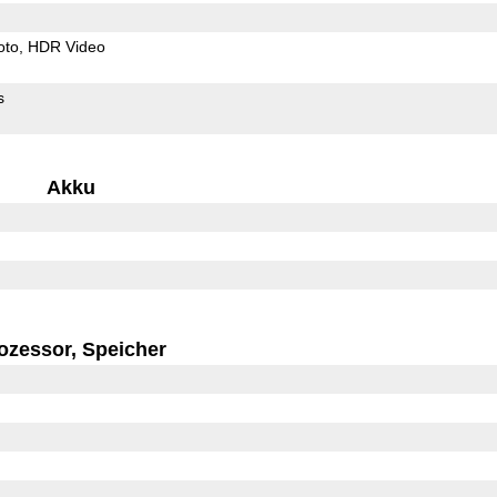
oto
HDR Video
s
Akku
ozessor, Speicher