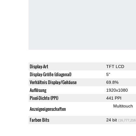
Display-Art
TFT LCD
Display-Größe (diagonal)
5"
Verhältnis Display/Gehäuse
69.8%
Auflösung
1920x1080
Pixel-Dichte (PPI)
441 PPI
Multitouch
Anzeigeeigenschaften
Farben Bits
24 bit
(16,777,216