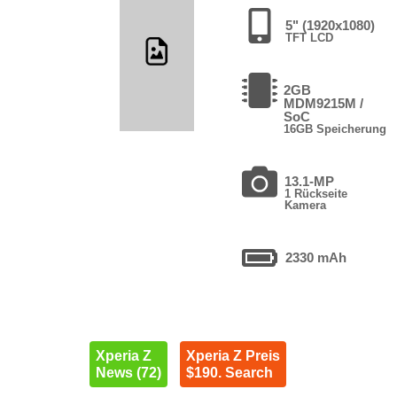
5" (1920x1080)
TFT LCD
2GB
MDM9215M /
SoC
16GB Speicherung
13.1-MP
1 Rückseite
Kamera
2330 mAh
Xperia Z
Xperia Z Preis
News (72)
$190. Search