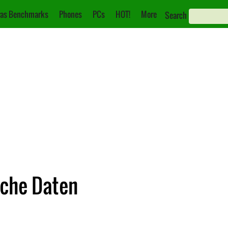
as Benchmarks
Phones
PCs
HOT!
More
Search
sche Daten