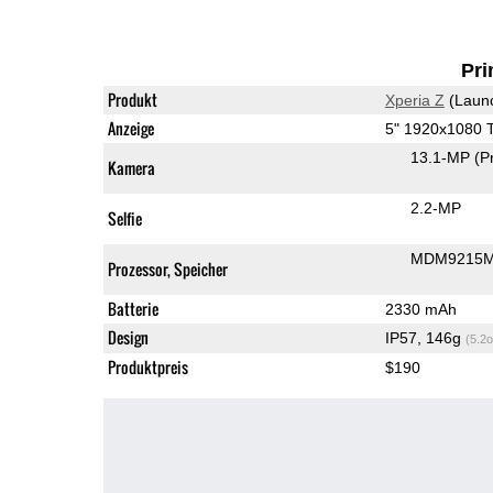
Pri
Produkt
Xperia Z
(Laun
Anzeige
5" 1920x1080 
13.1-MP
(P
Kamera
2.2-MP
Selfie
MDM9215M
Prozessor, Speicher
Batterie
2330 mAh
Design
IP57, 146g
(5.2o
Produktpreis
$190