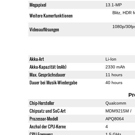
Megapixel
13.1-MP
Blitz
HDR f
Weitere Kamerfunktionen
1080p/30fp
Videoauflösungen
Akku-Art
Li-Ion
Akku-Kapazität (mAh)
2330 mAh
Max. Gesprächsdauer
11 hours
Dauer bei Musik-Wiedergabe
40 hours
Pr
Chip-Hersteller
Qualcomm
Chipsatz und SoC-Art
MDM9215M /
Prozessor-Modell
APQ8064
Anzhal der CPU-Kerne
4
CPU-Frequenz
1.5 GHz