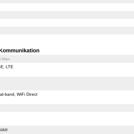
Kommunikation
1 Mbps
GE
LTE
al-band
WiFi Direct
ützt