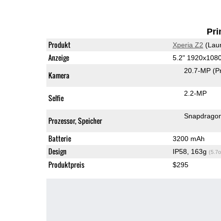
Pri
Produkt
Xperia Z2
(Lau
Anzeige
5.2" 1920x108
20.7-MP
(P
Kamera
2.2-MP
Selfie
Snapdrago
Prozessor, Speicher
Batterie
3200 mAh
Design
IP58, 163g
(5.7o
Produktpreis
$295