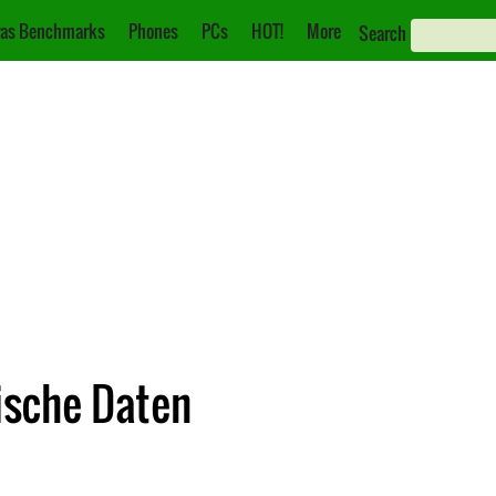
as Benchmarks
Phones
PCs
HOT!
More
Search
ische Daten