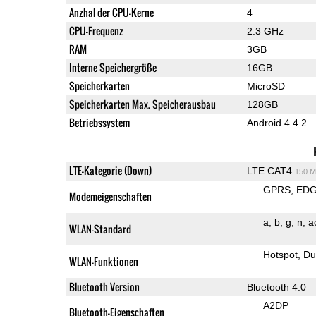
Anzhal der CPU-Kerne
4
CPU-Frequenz
2.3 GHz
RAM
3GB
Interne Speichergröße
16GB
Speicherkarten
MicroSD
Speicherkarten Max. Speicherausbau
128GB
Betriebssystem
Android 4.4.2
LTE-Kategorie (Down)
LTE CAT4
150 M
GPRS
ED
Modemeigenschaften
a
b
g
n
a
WLAN-Standard
Hotspot
Du
WLAN-Funktionen
Bluetooth Version
Bluetooth 4.0
A2DP
Bluetooth-Eigenschaften