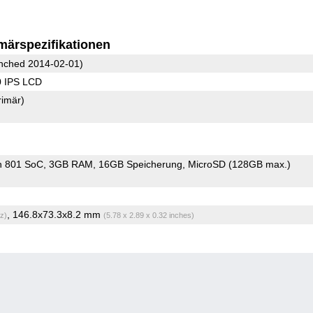
märspezifikationen
nched 2014-02-01)
0 IPS LCD
rimär)
n 801 SoC
3GB RAM
16GB Speicherung
MicroSD (128GB max.)
, 146.8x73.3x8.2 mm
z)
(5.78 x 2.89 x 0.32 inches)