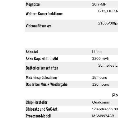
Megapixel
20.7-MP
Blitz
HDR f
Weitere Kamerfunktionen
2160p/30fp
Videoauflösungen
Akku-Art
Li-Ion
Akku-Kapazität (mAh)
3200 mAh
Schnelles 
Batterieeigenschaften
Max. Gesprächsdauer
15 hours
Dauer bei Musik-Wiedergabe
120 hours
Pr
Chip-Hersteller
Qualcomm
Chipsatz und SoC-Art
Snapdragon 8
Prozessor-Modell
MSM8974AB