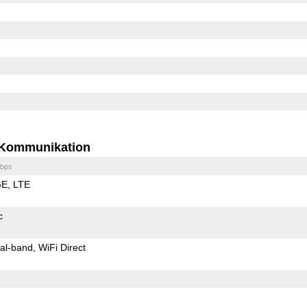
Kommunikation
bps
GE
LTE
c
al-band
WiFi Direct