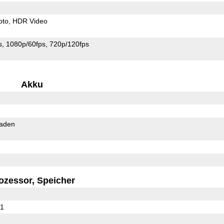
oto
HDR Video
s
1080p/60fps
720p/120fps
Akku
Laden
ozessor, Speicher
01