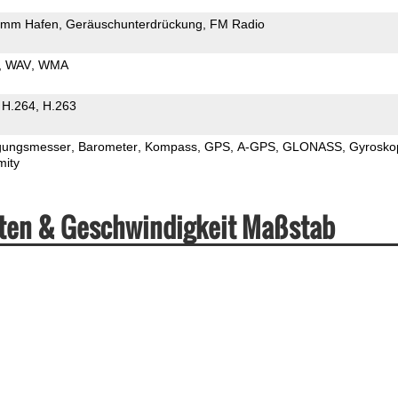
5mm Hafen
Geräuschunterdrückung
FM Radio
WAV
WMA
H.264
H.263
gungsmesser
Barometer
Kompass
GPS
A-GPS
GLONASS
Gyrosko
mity
aten & Geschwindigkeit Maßstab