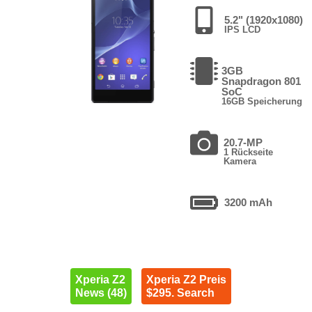
5.2" (1920x1080)
IPS LCD
3GB
Snapdragon 801
SoC
16GB Speicherung
20.7-MP
1 Rückseite
Kamera
3200 mAh
Xperia Z2
Xperia Z2 Preis
News (48)
$295. Search