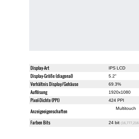
Display-Art
IPS LCD
Display-Größe (diagonal)
5.2"
Verhältnis Display/Gehäuse
69.3%
Auflösung
1920x1080
Pixel-Dichte (PPI)
424 PPI
Multitouch
Anzeigeeigenschaften
Farben Bits
24 bit
(16,777,216