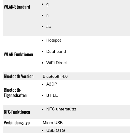
g
WLAN-Standard
n
ac
Hotspot
Dual-band
WLAN-Funktionen
WiFi Direct
Bluetooth Version
Bluetooth 4.0
A2DP
Bluetooth-
Eigenschaften
BT LE
NFC unterstützt
NFC-Funktionen
Verbindungstyp
Micro USB
USB OTG