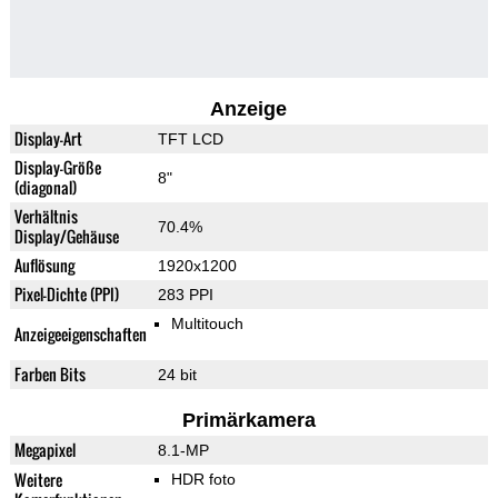
Anzeige
Display-Art
TFT LCD
Display-Größe
8"
(diagonal)
Verhältnis
70.4%
Display/Gehäuse
Auflösung
1920x1200
Pixel-Dichte (PPI)
283 PPI
Multitouch
Anzeigeeigenschaften
Farben Bits
24 bit
Primärkamera
Megapixel
8.1-MP
Weitere
HDR foto