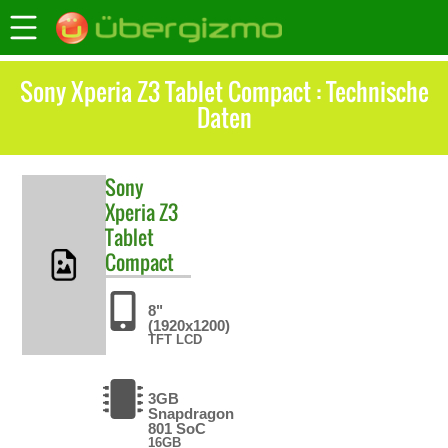
Sony Xperia Z3 Tablet Compact : Technische
Daten
Sony
Xperia Z3
Tablet
Compact
8"
(1920x1200)
TFT LCD
3GB
Snapdragon
801 SoC
16GB