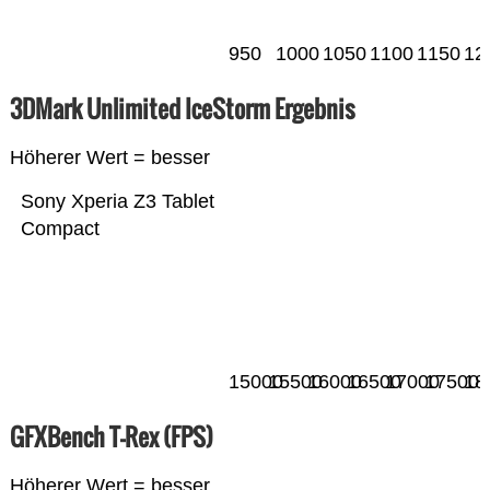
950
1000
1050
1100
1150
12
3DMark Unlimited IceStorm Ergebnis
Höherer Wert = besser
Sony Xperia Z3 Tablet
Compact
15000
15500
16000
16500
17000
17500
18
GFXBench T-Rex (FPS)
Höherer Wert = besser