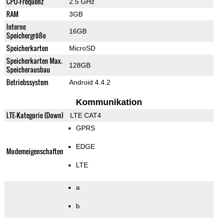
CPU-Frequenz
2.5 GHz
RAM
3GB
Interne
16GB
Speichergröße
Speicherkarten
MicroSD
Speicherkarten Max.
128GB
Speicherausbau
Betriebssystem
Android 4.4.2
Kommunikation
LTE-Kategorie (Down)
LTE CAT4
GPRS
EDGE
Modemeigenschaften
LTE
a
b