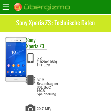
Sony Xperia Z3 : Technische Daten
Sony
Xperia Z3
5.2"
(1920x1080)
TFT LCD
3GB
Snapdragon
801 SoC
16GB
Speicherung
20.7-MP,