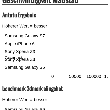
Antutu Ergebnis
Höherer Wert = besser
Samsung Galaxy S7
Apple iPhone 6
Sony Xperia Z3
Compact
Sony Xperia Z3
Samsung Galaxy S5
0
50000
100000
15
benchmark 3dmark slingshot
Höherer Wert = besser
Samsung Galaxy S9