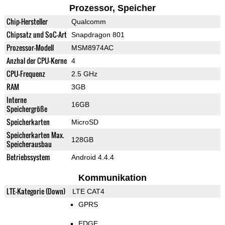
Prozessor, Speicher
Chip-Hersteller
Qualcomm
Chipsatz und SoC-Art
Snapdragon 801
Prozessor-Modell
MSM8974AC
Anzhal der CPU-Kerne
4
CPU-Frequenz
2.5 GHz
RAM
3GB
Interne
16GB
Speichergröße
Speicherkarten
MicroSD
Speicherkarten Max.
128GB
Speicherausbau
Betriebssystem
Android 4.4.4
Kommunikation
LTE-Kategorie (Down)
LTE CAT4
GPRS
EDGE