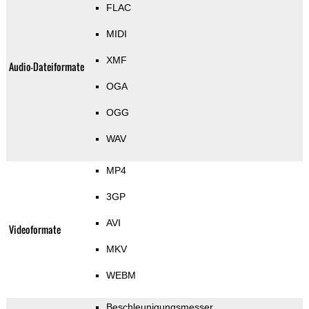
FLAC
MIDI
XMF
Audio-Dateiformate
OGA
OGG
WAV
MP4
3GP
AVI
Videoformate
MKV
WEBM
Beschleunigungsmesser