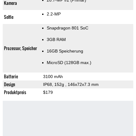
20.7-MP f/2
(Primär)
Kamera
2.2-MP
Selfie
Snapdragon 801 SoC
3GB RAM
Prozessor, Speicher
16GB Speicherung
MicroSD (128GB max.)
Batterie
3100 mAh
Design
IP68, 152g
, 146x72x7.3 mm
Produktpreis
$179