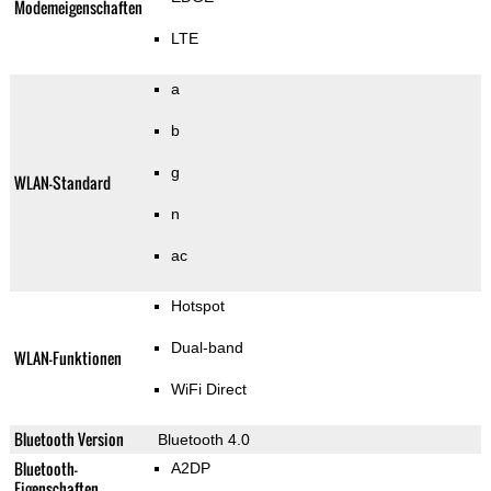
Modemeigenschaften
LTE
a
b
g
WLAN-Standard
n
ac
Hotspot
Dual-band
WLAN-Funktionen
WiFi Direct
Bluetooth Version
Bluetooth 4.0
Bluetooth-
A2DP
Eigenschaften