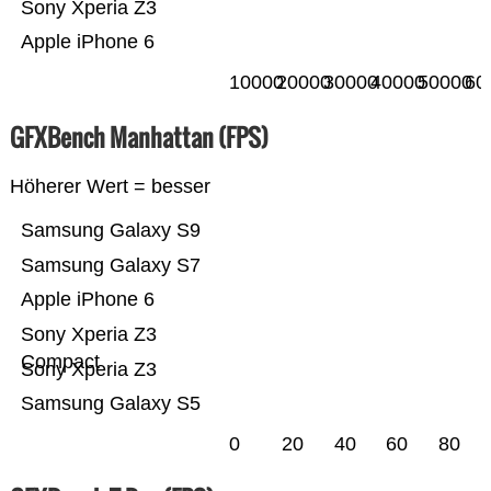
Sony Xperia Z3
Apple iPhone 6
10000
20000
30000
40000
50000
60
GFXBench Manhattan (FPS)
Höherer Wert = besser
Samsung Galaxy S9
Samsung Galaxy S7
Apple iPhone 6
Sony Xperia Z3
Compact
Sony Xperia Z3
Samsung Galaxy S5
0
20
40
60
80