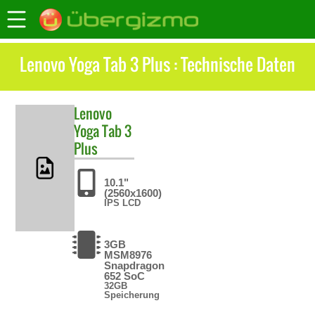
Lenovo Yoga Tab 3 Plus : Technische Daten
Lenovo
Yoga Tab 3
Plus
10.1"
(2560x1600)
IPS LCD
3GB
MSM8976
Snapdragon
652 SoC
32GB
Speicherung