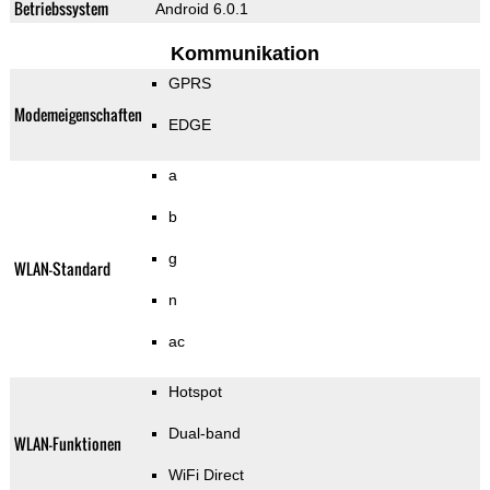
Betriebssystem
Android 6.0.1
Kommunikation
GPRS
Modemeigenschaften
EDGE
a
b
g
WLAN-Standard
n
ac
Hotspot
Dual-band
WLAN-Funktionen
WiFi Direct