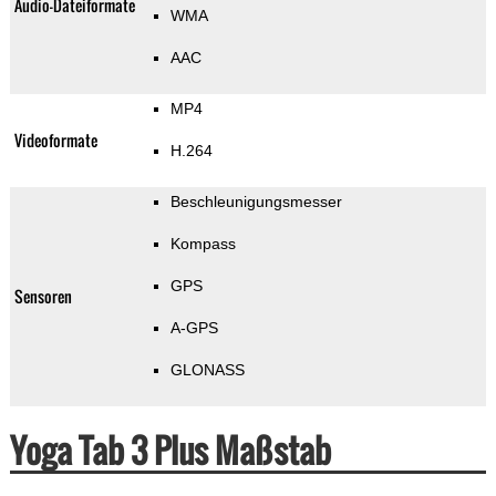
Audio-Dateiformate
WMA
AAC
MP4
Videoformate
H.264
Beschleunigungsmesser
Kompass
GPS
Sensoren
A-GPS
GLONASS
Yoga Tab 3 Plus Maßstab