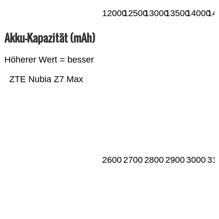
12000
12500
13000
13500
14000
14
Akku-Kapazität (mAh)
Höherer Wert = besser
ZTE Nubia Z7 Max
2600
2700
2800
2900
3000
31