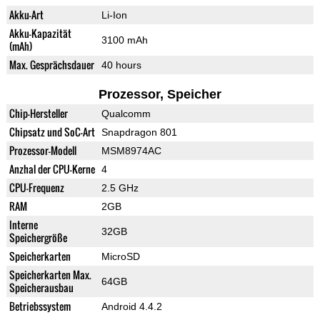
Akku-Art
Li-Ion
Akku-Kapazität
3100 mAh
(mAh)
Max. Gesprächsdauer
40 hours
Prozessor, Speicher
Chip-Hersteller
Qualcomm
Chipsatz und SoC-Art
Snapdragon 801
Prozessor-Modell
MSM8974AC
Anzhal der CPU-Kerne
4
CPU-Frequenz
2.5 GHz
RAM
2GB
Interne
32GB
Speichergröße
Speicherkarten
MicroSD
Speicherkarten Max.
64GB
Speicherausbau
Betriebssystem
Android 4.4.2