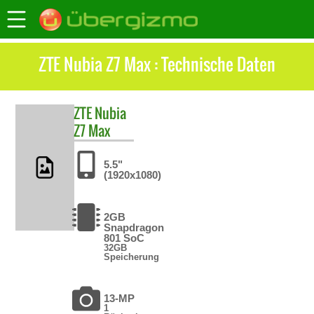
ZTE Nubia Z7 Max : Technische Daten
ZTE
Nubia
Z7 Max
5.5"
(1920x1080)
2GB
Snapdragon
801 SoC
32GB
Speicherung
13-MP
1