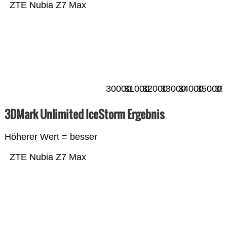
ZTE Nubia Z7 Max
30000
31000
32000
33000
34000
35000
36
3DMark Unlimited IceStorm Ergebnis
Höherer Wert = besser
ZTE Nubia Z7 Max