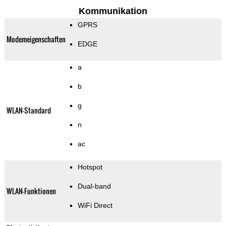
Kommunikation
GPRS
Modemeigenschaften
EDGE
a
b
g
WLAN-Standard
n
ac
Hotspot
Dual-band
WLAN-Funktionen
WiFi Direct