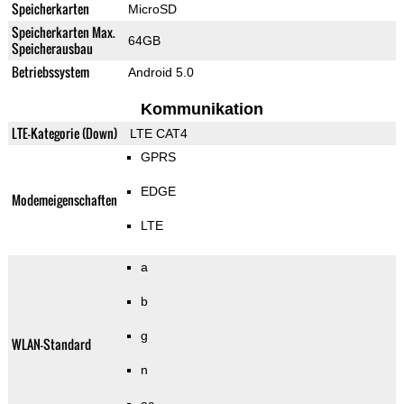
Speicherkarten
MicroSD
Speicherkarten Max.
64GB
Speicherausbau
Betriebssystem
Android 5.0
Kommunikation
LTE-Kategorie (Down)
LTE CAT4
GPRS
EDGE
Modemeigenschaften
LTE
a
b
g
WLAN-Standard
n