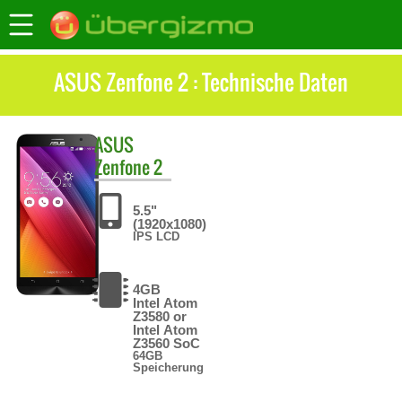
ASUS Zenfone 2 : Technische Daten
ASUS
Zenfone 2
5.5"
(1920x1080)
IPS LCD
4GB
Intel Atom
Z3580 or
Intel Atom
Z3560 SoC
64GB
Speicherung