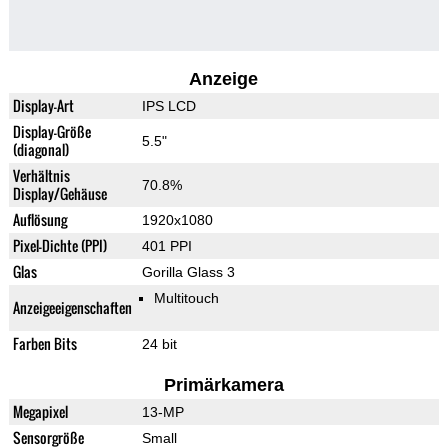
Anzeige
Display-Art
IPS LCD
Display-Größe
5.5"
(diagonal)
Verhältnis
70.8%
Display/Gehäuse
Auflösung
1920x1080
Pixel-Dichte (PPI)
401 PPI
Glas
Gorilla Glass 3
Multitouch
Anzeigeeigenschaften
Farben Bits
24 bit
Primärkamera
Megapixel
13-MP
Sensorgröße
Small