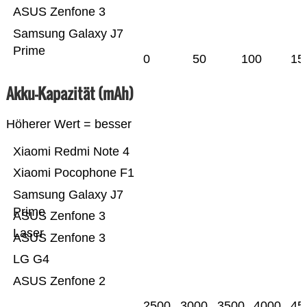
ASUS Zenfone 3
Samsung Galaxy J7
Prime
0
50
100
15
Akku-Kapazität (mAh)
Höherer Wert = besser
Xiaomi Redmi Note 4
Xiaomi Pocophone F1
Samsung Galaxy J7
Prime
ASUS Zenfone 3
Laser
ASUS Zenfone 3
LG G4
ASUS Zenfone 2
2500
3000
3500
4000
45