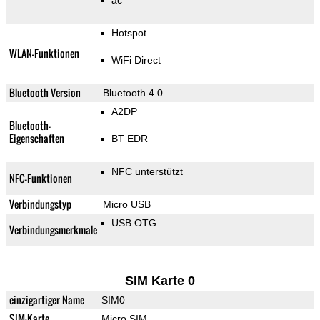
ac
Hotspot
WLAN-Funktionen
WiFi Direct
Bluetooth Version
Bluetooth 4.0
A2DP
Bluetooth-
Eigenschaften
BT EDR
NFC unterstützt
NFC-Funktionen
Verbindungstyp
Micro USB
USB OTG
Verbindungsmerkmale
SIM Karte 0
einzigartiger Name
SIM0
SIM-Karte
Micro SIM