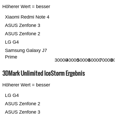
Höherer Wert = besser
Xiaomi Redmi Note 4
ASUS Zenfone 3
ASUS Zenfone 2
LG G4
Samsung Galaxy J7
Prime
30000
40000
50000
60000
70000
80
3DMark Unlimited IceStorm Ergebnis
Höherer Wert = besser
LG G4
ASUS Zenfone 2
ASUS Zenfone 3