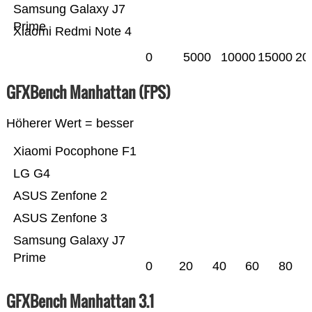
Samsung Galaxy J7
Prime
Xiaomi Redmi Note 4
0
5000
10000
15000
20
GFXBench Manhattan (FPS)
Höherer Wert = besser
Xiaomi Pocophone F1
LG G4
ASUS Zenfone 2
ASUS Zenfone 3
Samsung Galaxy J7
Prime
0
20
40
60
80
GFXBench Manhattan 3.1