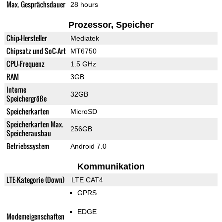
Max. Gesprächsdauer
28 hours
Prozessor, Speicher
Chip-Hersteller
Mediatek
Chipsatz und SoC-Art
MT6750
CPU-Frequenz
1.5 GHz
RAM
3GB
Interne
32GB
Speichergröße
Speicherkarten
MicroSD
Speicherkarten Max.
256GB
Speicherausbau
Betriebssystem
Android 7.0
Kommunikation
LTE-Kategorie (Down)
LTE CAT4
GPRS
EDGE
Modemeigenschaften