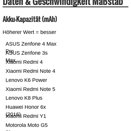
Daten & Geschwindigkeit Maßstab
Akku-Kapazität (mAh)
Höherer Wert = besser
ASUS Zenfone 4 Max
Pro
ASUS Zenfone 3s
Max
Xiaomi Redmi 4
Xiaomi Redmi Note 4
Lenovo K6 Power
Xiaomi Redmi Note 5
Lenovo K8 Plus
Huawei Honor 6x
(2016)
Xiaomi Redmi Y1
Motorola Moto G5