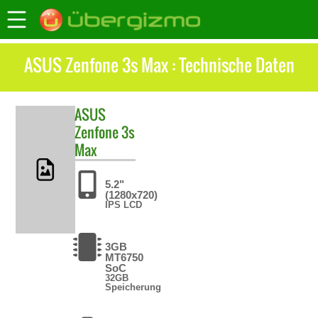
ASUS Zenfone 3s Max : Technische Daten
ASUS
Zenfone 3s
Max
5.2"
(1280x720)
IPS LCD
3GB
MT6750
SoC
32GB
Speicherung