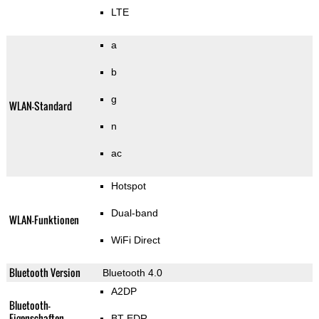
LTE
a
b
g
WLAN-Standard
n
ac
Hotspot
Dual-band
WLAN-Funktionen
WiFi Direct
Bluetooth Version
Bluetooth 4.0
A2DP
Bluetooth-
Eigenschaften
BT EDR