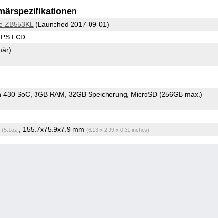
märspezifikationen
ie ZB553KL
(Launched 2017-09-01)
 IPS LCD
mär)
n 430 SoC
3GB RAM
32GB Speicherung
MicroSD (256GB max.)
g
, 155.7x75.9x7.9 mm
(5.1oz)
(6.13 x 2.99 x 0.31 inches)