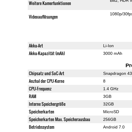
Blitz
HDR f
Weitere Kamerfunktionen
1080p/30fp
Videoauflösungen
Akku-Art
Li-Ion
Akku-Kapazität (mAh)
3000 mAh
Pr
Chipsatz und SoC-Art
Snapdragon 4
Anzhal der CPU-Kerne
8
CPU-Frequenz
1.4 GHz
RAM
3GB
Interne Speichergröße
32GB
Speicherkarten
MicroSD
Speicherkarten Max. Speicherausbau
256GB
Betriebssystem
Android 7.0