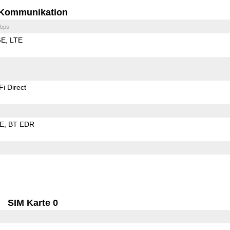
Kommunikation
bps
GE
LTE
Fi Direct
LE
BT EDR
SIM Karte 0