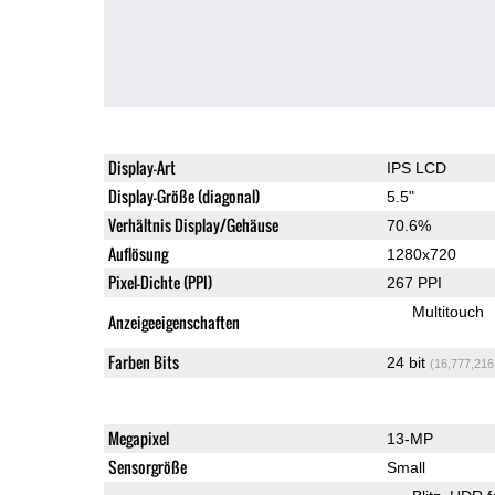
Display-Art
IPS LCD
Display-Größe (diagonal)
5.5"
Verhältnis Display/Gehäuse
70.6%
Auflösung
1280x720
Pixel-Dichte (PPI)
267 PPI
Multitouch
Anzeigeeigenschaften
Farben Bits
24 bit
(16,777,216
Megapixel
13-MP
Sensorgröße
Small