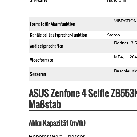
VIBRATION
Formate für Alarmfunktion
Kanäle bei Lautsprecher-Funktion
Stereo
Redner
3,
Audioeigenschaften
MP4
H.264
Videoformate
Beschleuni
Sensoren
ASUS Zenfone 4 Selfie ZB553
Maßstab
Akku-Kapazität (mAh)
Höherer Wert = besser