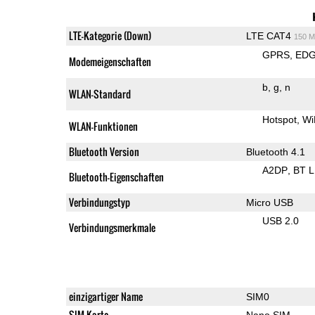
LTE-Kategorie (Down)
LTE CAT4
150 M
GPRS
ED
Modemeigenschaften
b
g
n
WLAN-Standard
Hotspot
Wi
WLAN-Funktionen
Bluetooth Version
Bluetooth 4.1
A2DP
BT 
Bluetooth-Eigenschaften
Verbindungstyp
Micro USB
USB 2.0
Verbindungsmerkmale
einzigartiger Name
SIM0
SIM-Karte
Nano SIM