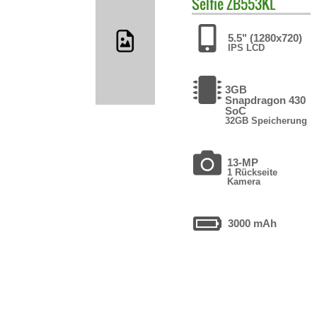
Selfie ZB553KL
5.5" (1280x720)
IPS LCD
3GB
Snapdragon 430
SoC
32GB Speicherung
13-MP
1 Rückseite
Kamera
3000 mAh