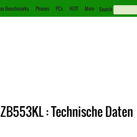
as Benchmarks
Phones
PCs
HOT!
More
Search
 ZB553KL : Technische Daten