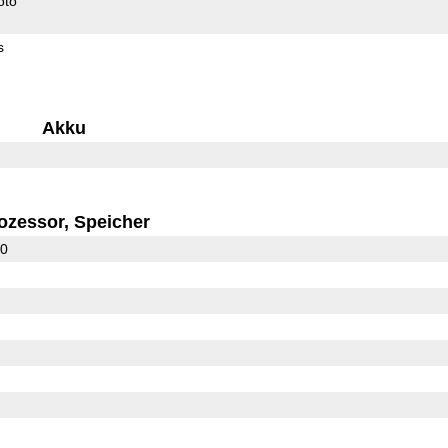
oto
s
Akku
ozessor, Speicher
30