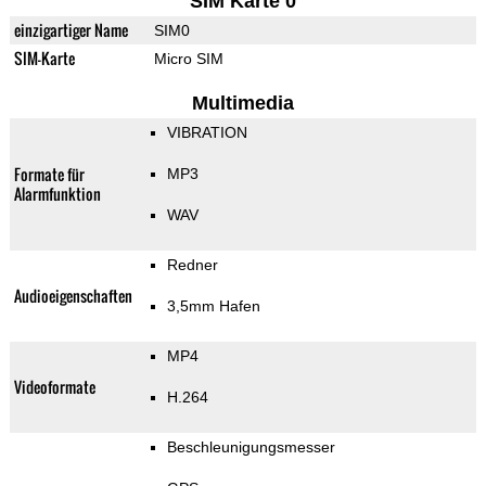
SIM Karte 0
einzigartiger Name
SIM0
SIM-Karte
Micro SIM
Multimedia
VIBRATION
Formate für
MP3
Alarmfunktion
WAV
Redner
Audioeigenschaften
3,5mm Hafen
MP4
Videoformate
H.264
Beschleunigungsmesser