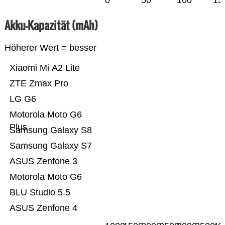
0
50
100
15
Akku-Kapazität (mAh)
Höherer Wert = besser
Xiaomi Mi A2 Lite
ZTE Zmax Pro
LG G6
Motorola Moto G6
Plus
Samsung Galaxy S8
Samsung Galaxy S7
ASUS Zenfone 3
Motorola Moto G6
BLU Studio 5.5
ASUS Zenfone 4