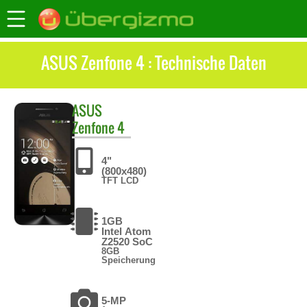
ASUS Zenfone 4 : Technische Daten
ASUS
Zenfone 4
4"
(800x480)
TFT LCD
1GB
Intel Atom
Z2520 SoC
8GB
Speicherung
5-MP