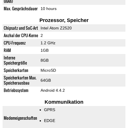
(mAh)
Max. Gesprächsdauer
10 hours
Prozessor, Speicher
Chipsatz und SoC-Art
Intel Atom Z2520
Anzhal der CPU-Kerne
2
CPU-Frequenz
1.2 GHz
RAM
1GB
Interne
8GB
Speichergröße
Speicherkarten
MicroSD
Speicherkarten Max.
64GB
Speicherausbau
Betriebssystem
Android 4.4.2
Kommunikation
GPRS
Modemeigenschaften
EDGE