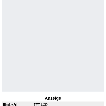
Anzeige
Display-Art
TFT LCD