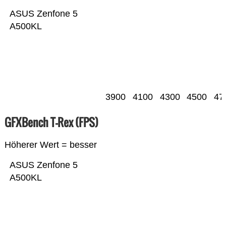
ASUS Zenfone 5
A500KL
3900
4100
4300
4500
47
GFXBench T-Rex (FPS)
Höherer Wert = besser
ASUS Zenfone 5
A500KL