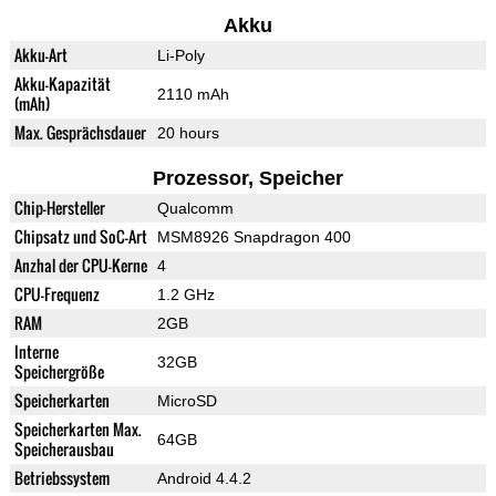
Akku
Akku-Art
Li-Poly
Akku-Kapazität
2110 mAh
(mAh)
Max. Gesprächsdauer
20 hours
Prozessor, Speicher
Chip-Hersteller
Qualcomm
Chipsatz und SoC-Art
MSM8926 Snapdragon 400
Anzhal der CPU-Kerne
4
CPU-Frequenz
1.2 GHz
RAM
2GB
Interne
32GB
Speichergröße
Speicherkarten
MicroSD
Speicherkarten Max.
64GB
Speicherausbau
Betriebssystem
Android 4.4.2