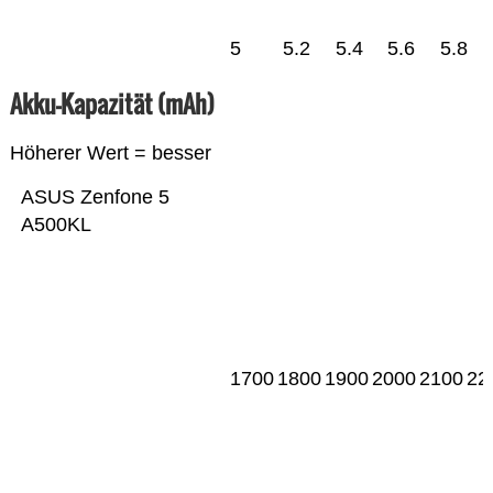
5
5.2
5.4
5.6
5.8
Akku-Kapazität (mAh)
Höherer Wert = besser
ASUS Zenfone 5
A500KL
1700
1800
1900
2000
2100
22