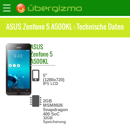
ASUS Zenfone 5 A500KL : Technische Daten
ASUS
Zenfone 5
A500KL
5"
(1280x720)
IPS LCD
2GB
MSM8926
Snapdragon
400 SoC
32GB
Speicherung