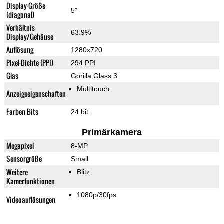
Display-Größe
5"
(diagonal)
Verhältnis
63.9%
Display/Gehäuse
Auflösung
1280x720
Pixel-Dichte (PPI)
294 PPI
Glas
Gorilla Glass 3
Multitouch
Anzeigeeigenschaften
Farben Bits
24 bit
Primärkamera
Megapixel
8-MP
Sensorgröße
Small
Weitere
Blitz
Kamerfunktionen
1080p/30fps
Videoauflösungen