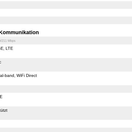
Kommunikation
0/211 Mbps
GE
LTE
c
al-band
WiFi Direct
LE
ützt