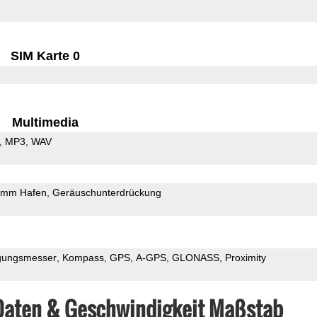
SIM Karte 0
Multimedia
MP3
WAV
5mm Hafen
Geräuschunterdrückung
gungsmesser
Kompass
GPS
A-GPS
GLONASS
Proximity
Daten & Geschwindigkeit Maßstab