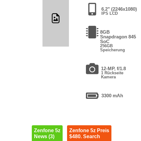
6.2" (2246x1080)
IPS LCD
8GB
Snapdragon 845
SoC
256GB
Speicherung
12-MP, f/1.8
1 Rückseite
Kamera
3300 mAh
Zenfone 5z
Zenfone 5z Preis
News (3)
$480. Search