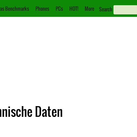
as Benchmarks
Phones
PCs
HOT!
More
Search
hnische Daten