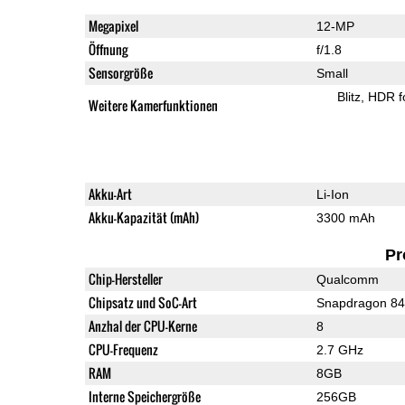
Megapixel
12-MP
Öffnung
f/1.8
Sensorgröße
Small
Blitz
HDR f
Weitere Kamerfunktionen
Akku-Art
Li-Ion
Akku-Kapazität (mAh)
3300 mAh
Pr
Chip-Hersteller
Qualcomm
Chipsatz und SoC-Art
Snapdragon 8
Anzhal der CPU-Kerne
8
CPU-Frequenz
2.7 GHz
RAM
8GB
Interne Speichergröße
256GB