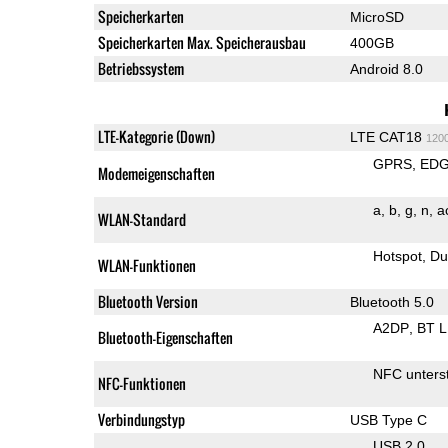
Speicherkarten
MicroSD
Speicherkarten Max. Speicherausbau
400GB
Betriebssystem
Android 8.0
LTE-Kategorie (Down)
LTE CAT18
120
GPRS
ED
Modemeigenschaften
a
b
g
n
a
WLAN-Standard
Hotspot
Du
WLAN-Funktionen
Bluetooth Version
Bluetooth 5.0
A2DP
BT 
Bluetooth-Eigenschaften
NFC unterst
NFC-Funktionen
Verbindungstyp
USB Type C
USB 2.0