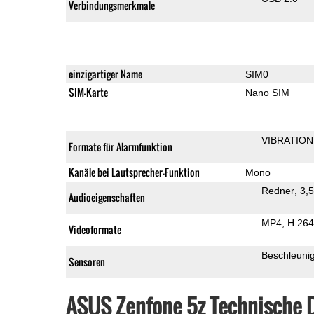
Verbindungsmerkmale
einzigartiger Name
SIM0
SIM-Karte
Nano SIM
VIBRATION
Formate für Alarmfunktion
Kanäle bei Lautsprecher-Funktion
Mono
Redner
3,
Audioeigenschaften
MP4
H.264
Videoformate
Beschleuni
Sensoren
ASUS Zenfone 5z Technische 