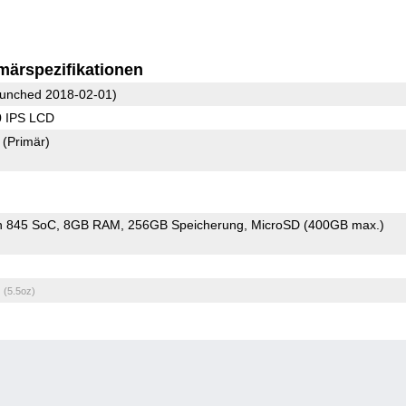
märspezifikationen
unched 2018-02-01)
0 IPS LCD
8
(Primär)
n 845 SoC
8GB RAM
256GB Speicherung
MicroSD (400GB max.)
g
(5.5oz)