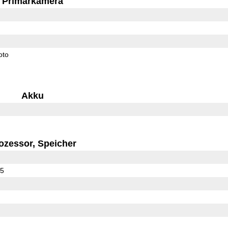
Primärkamera
oto
Akku
ozessor, Speicher
45