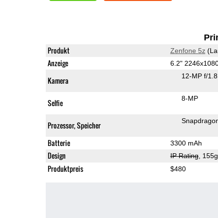
Pri
Produkt
Zenfone 5z
(La
Anzeige
6.2" 2246x108
12-MP f/1.
Kamera
8-MP
Selfie
Snapdrago
Prozessor, Speicher
Batterie
3300 mAh
Design
IP Rating
, 155
Produktpreis
$480