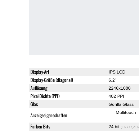
Display-Art
IPS LCD
Display-Größe (diagonal)
6.2"
Auflösung
2246x1080
Pixel-Dichte (PPI)
402 PPI
Glas
Gorilla Glass
Multitouch
Anzeigeeigenschaften
Farben Bits
24 bit
(16,777,216