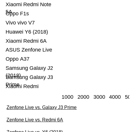
Xiaomi Redmi Note
5A
Oppo F1s
Vivo vivo V7
Huawei Y6 (2018)
Xiaomi Redmi 6A
ASUS Zenfone Live
Oppo A37
Samsung Galaxy J2
(2018)
Samsung Galaxy J3
Prime
Xiaomi Redmi
1000
2000
3000
4000
50
Zenfone Live vs. Galaxy J3 Prime
Zenfone Live vs. Redmi 6A