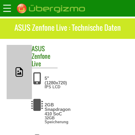
ASUS Zenfone Live : Technische Daten
ASUS
Zenfone
Live
5"
(1280x720)
IPS LCD
2GB
Snapdragon
410 SoC
32GB
Speicherung