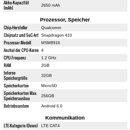
Akku-Kapazität
2650 mAh
(mAh)
Prozessor, Speicher
Chip-Hersteller
Qualcomm
Chipsatz und SoC-Art
Snapdragon 410
Prozessor-Modell
MSM8916
Anzhal der CPU-Kerne
4
CPU-Frequenz
1.2 GHz
RAM
2GB
Interne
32GB
Speichergröße
Speicherkarten
MicroSD
Speicherkarten Max.
256GB
Speicherausbau
Betriebssystem
Android 6.0
Kommunikation
LTE-Kategorie (Down)
LTE CAT4