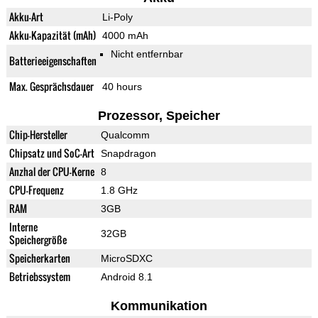
Akku-Art
Li-Poly
Akku-Kapazität (mAh)
4000 mAh
Nicht entfernbar
Batterieeigenschaften
Max. Gesprächsdauer
40 hours
Prozessor, Speicher
Chip-Hersteller
Qualcomm
Chipsatz und SoC-Art
Snapdragon
Anzhal der CPU-Kerne
8
CPU-Frequenz
1.8 GHz
RAM
3GB
Interne
32GB
Speichergröße
Speicherkarten
MicroSDXC
Betriebssystem
Android 8.1
Kommunikation