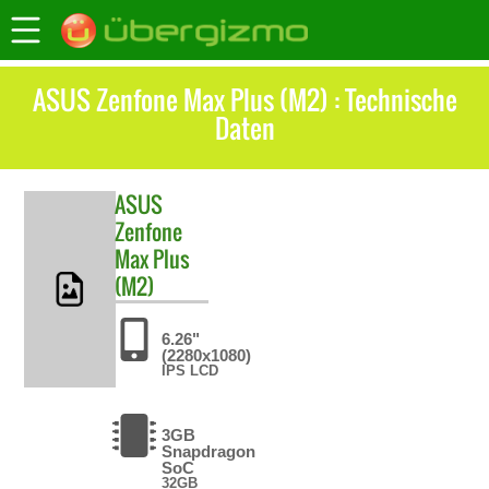
ASUS Zenfone Max Plus (M2) : Technische
Daten
ASUS
Zenfone
Max Plus
(M2)
6.26"
(2280x1080)
IPS LCD
3GB
Snapdragon
SoC
32GB