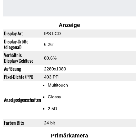
Anzeige
Display-Art
IPS LCD
Display-Größe
6.26"
(diagonal)
Verhältnis
80.6%
Display/Gehäuse
Auflösung
2280x1080
Pixel-Dichte (PPI)
403 PPI
Multitouch
Glossy
Anzeigeeigenschaften
2.5D
Farben Bits
24 bit
Primärkamera