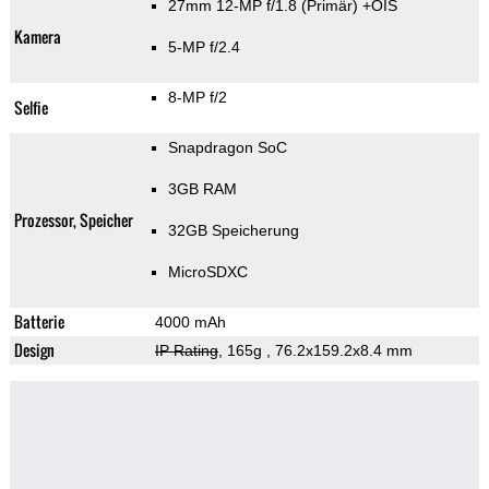
27mm 12-MP f/1.8
(Primär)
+OIS
Kamera
5-MP f/2.4
8-MP f/2
Selfie
Snapdragon SoC
3GB RAM
Prozessor, Speicher
32GB Speicherung
MicroSDXC
Batterie
4000 mAh
Design
IP Rating
, 165g
, 76.2x159.2x8.4 mm