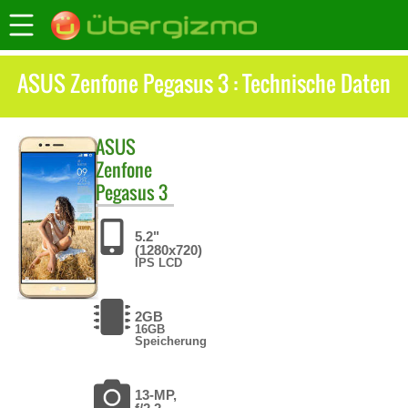
ASUS Zenfone Pegasus 3 : Technische Daten
ASUS
Zenfone
Pegasus 3
5.2"
(1280x720)
IPS LCD
2GB
16GB
Speicherung
13-MP,