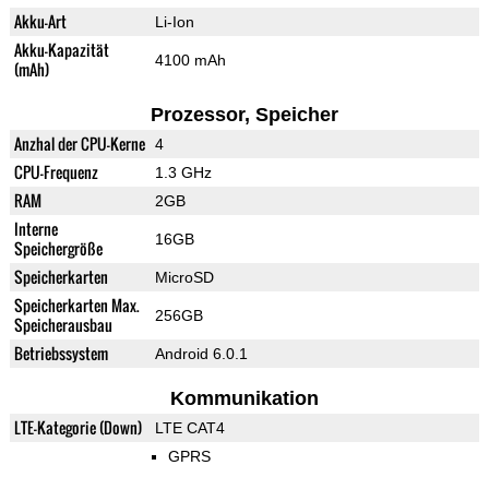
Akku-Art
Li-Ion
Akku-Kapazität
4100 mAh
(mAh)
Prozessor, Speicher
Anzhal der CPU-Kerne
4
CPU-Frequenz
1.3 GHz
RAM
2GB
Interne
16GB
Speichergröße
Speicherkarten
MicroSD
Speicherkarten Max.
256GB
Speicherausbau
Betriebssystem
Android 6.0.1
Kommunikation
LTE-Kategorie (Down)
LTE CAT4
GPRS