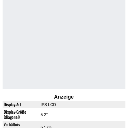
Anzeige
Display-Art
IPS LCD
Display-Größe
5.2"
(diagonal)
Verhältnis
67.7%