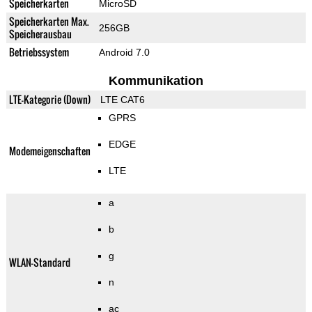
Speicherkarten
MicroSD
Speicherkarten Max.
256GB
Speicherausbau
Betriebssystem
Android 7.0
Kommunikation
LTE-Kategorie (Down)
LTE CAT6
GPRS
EDGE
Modemeigenschaften
LTE
a
b
g
WLAN-Standard
n
ac