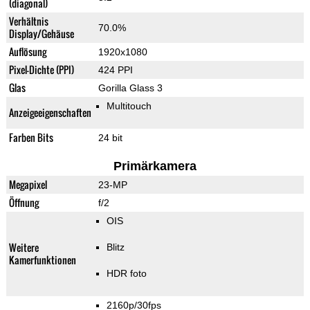
(diagonal)
Verhältnis
70.0%
Display/Gehäuse
Auflösung
1920x1080
Pixel-Dichte (PPI)
424 PPI
Glas
Gorilla Glass 3
Multitouch
Anzeigeeigenschaften
Farben Bits
24 bit
Primärkamera
Megapixel
23-MP
Öffnung
f/2
OIS
Weitere
Blitz
Kamerfunktionen
HDR foto
2160p/30fps