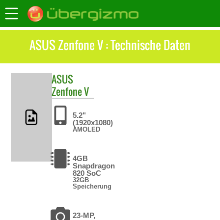
ASUS Zenfone V : Technische Daten
ASUS
Zenfone V
5.2"
(1920x1080)
AMOLED
4GB
Snapdragon
820 SoC
32GB
Speicherung
23-MP,