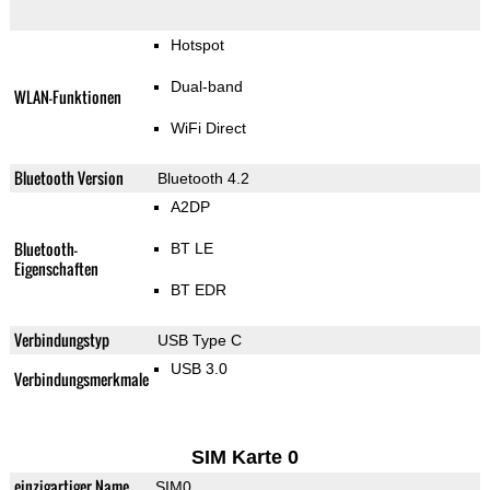
Hotspot
Dual-band
WLAN-Funktionen
WiFi Direct
Bluetooth Version
Bluetooth 4.2
A2DP
Bluetooth-
BT LE
Eigenschaften
BT EDR
Verbindungstyp
USB Type C
USB 3.0
Verbindungsmerkmale
SIM Karte 0
einzigartiger Name
SIM0