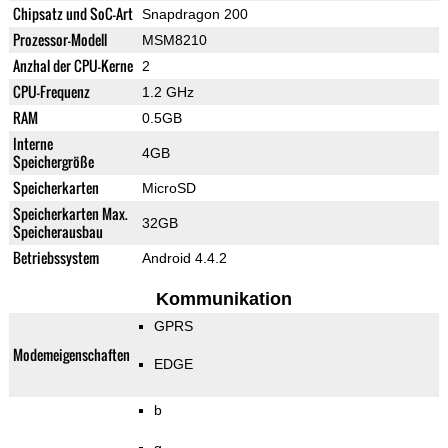
Chipsatz und SoC-Art
Snapdragon 200
Prozessor-Modell
MSM8210
Anzhal der CPU-Kerne
2
CPU-Frequenz
1.2 GHz
RAM
0.5GB
Interne
4GB
Speichergröße
Speicherkarten
MicroSD
Speicherkarten Max.
32GB
Speicherausbau
Betriebssystem
Android 4.4.2
Kommunikation
GPRS
Modemeigenschaften
EDGE
b