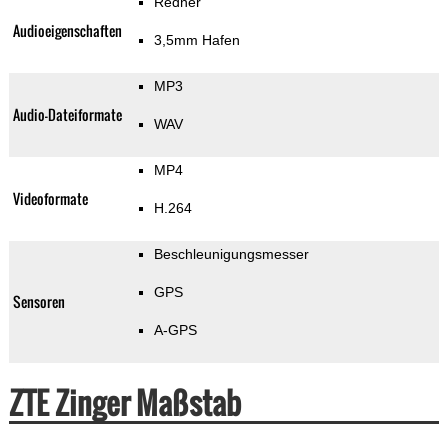
Redner
Audioeigenschaften
3,5mm Hafen
MP3
Audio-Dateiformate
WAV
MP4
Videoformate
H.264
Beschleunigungsmesser
GPS
Sensoren
A-GPS
ZTE Zinger Maßstab