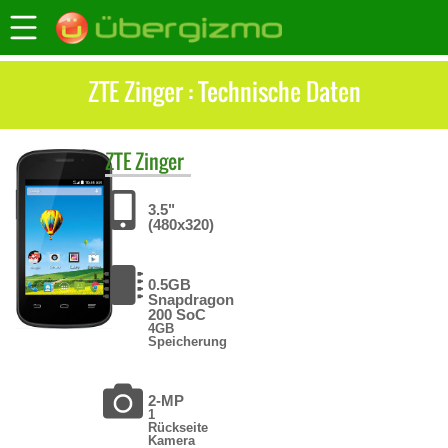
ZTE Zinger : Technische Daten
ZTE
Zinger
3.5"
(480x320)
0.5GB
Snapdragon
200 SoC
4GB
Speicherung
2-MP
1
Rückseite
Kamera