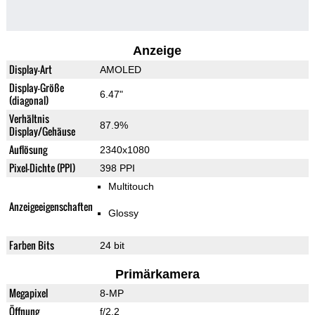
Anzeige
Display-Art
AMOLED
Display-Größe
6.47"
(diagonal)
Verhältnis
87.9%
Display/Gehäuse
Auflösung
2340x1080
Pixel-Dichte (PPI)
398 PPI
Multitouch
Anzeigeeigenschaften
Glossy
Farben Bits
24 bit
Primärkamera
Megapixel
8-MP
Öffnung
f/2.2