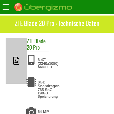
ZTE Blade 20 Pro : Technische Daten
ZTE
Blade
20 Pro
6.47"
(2340x1080)
AMOLED
8GB
Snapdragon
765 SoC
128GB
Speicherung
64-MP