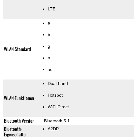
LTE
a
b
g
WLAN-Standard
n
ac
Dual-band
Hotspot
WLAN-Funktionen
WiFi Direct
Bluetooth Version
Bluetooth 5.1
Bluetooth-
A2DP
Eigenschaften