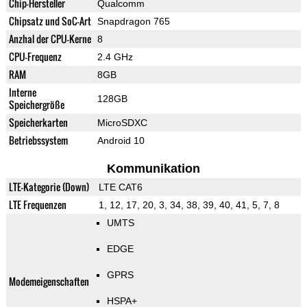
Chip-Hersteller
Qualcomm
Chipsatz und SoC-Art
Snapdragon 765
Anzhal der CPU-Kerne
8
CPU-Frequenz
2.4 GHz
RAM
8GB
Interne
128GB
Speichergröße
Speicherkarten
MicroSDXC
Betriebssystem
Android 10
Kommunikation
LTE-Kategorie (Down)
LTE CAT6
LTE Frequenzen
1, 12, 17, 20, 3, 34, 38, 39, 40, 41, 5, 7, 8
UMTS
EDGE
GPRS
Modemeigenschaften
HSPA+