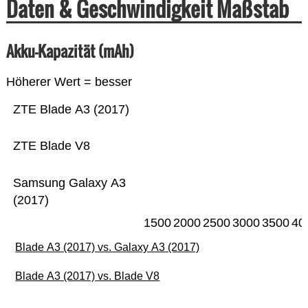
Daten & Geschwindigkeit Maßstab
Akku-Kapazität (mAh)
Höherer Wert = besser
ZTE Blade A3 (2017)
ZTE Blade V8
Samsung Galaxy A3
(2017)
1500
2000
2500
3000
3500
40
Blade A3 (2017) vs. Galaxy A3 (2017)
Blade A3 (2017) vs. Blade V8