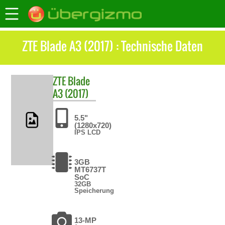
ZTE Blade A3 (2017) : Technische Daten
ZTE
Blade
A3 (2017)
5.5"
(1280x720)
IPS LCD
3GB
MT6737T
SoC
32GB
Speicherung
13-MP