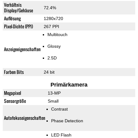
Verhältnis
72.4%
Display/Gehäuse
Auflösung
1280x720
Pixel-Dichte (PPI)
267 PPI
Multitouch
Glossy
Anzeigeeigenschaften
2.5D
Farben Bits
24 bit
Primärkamera
Megapixel
13-MP
Sensorgröße
Small
Contrast
Autofokuseigenschaften
Phase Detection
LED Flash