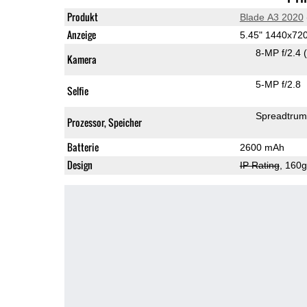
Produkt
Blade A3 2020
Anzeige
5.45" 1440x72
8-MP f/2.4
Kamera
5-MP f/2.8
Selfie
Spreadtru
Prozessor, Speicher
Batterie
2600 mAh
Design
IP Rating
, 160