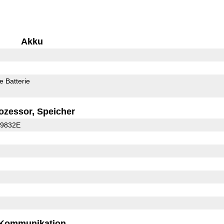
Akku
 Batterie
ozessor, Speicher
C9832E
Kommunikation