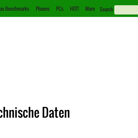
as Benchmarks
Phones
PCs
HOT!
More
Search
echnische Daten