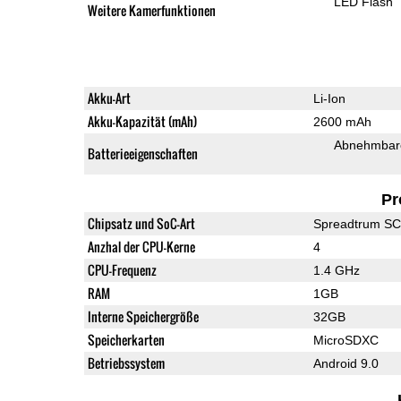
LED Flash
Weitere Kamerfunktionen
Akku-Art
Li-Ion
Akku-Kapazität (mAh)
2600 mAh
Abnehmbare
Batterieeigenschaften
Pr
Chipsatz und SoC-Art
Spreadtrum S
Anzhal der CPU-Kerne
4
CPU-Frequenz
1.4 GHz
RAM
1GB
Interne Speichergröße
32GB
Speicherkarten
MicroSDXC
Betriebssystem
Android 9.0