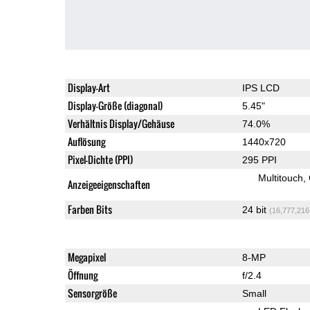
Display-Art
IPS LCD
Display-Größe (diagonal)
5.45"
Verhältnis Display/Gehäuse
74.0%
Auflösung
1440x720
Pixel-Dichte (PPI)
295 PPI
Multitouch
Anzeigeeigenschaften
Farben Bits
24 bit
(16,777,216
Megapixel
8-MP
Öffnung
f/2.4
Sensorgröße
Small