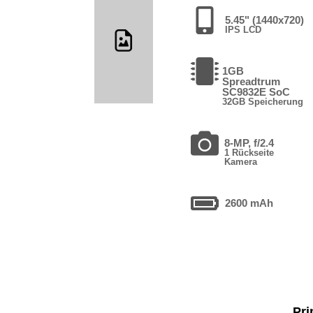
5.45" (1440x720)
IPS LCD
1GB
Spreadtrum
SC9832E SoC
32GB Speicherung
8-MP, f/2.4
1 Rückseite
Kamera
2600 mAh
Pri