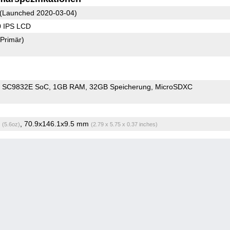
(Launched 2020-03-04)
0 IPS LCD
(Primär)
m SC9832E SoC
1GB RAM
32GB Speicherung
MicroSDXC
g
, 70.9x146.1x9.5 mm
(5.6oz)
(2.79 x 5.75 x 0.37 inches)