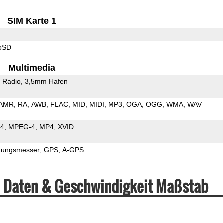
SIM Karte 1
roSD
Multimedia
 Radio
3,5mm Hafen
AMR
RA
AWB
FLAC
MID
MIDI
MP3
OGA
OGG
WMA
WAV
64
MPEG-4
MP4
XVID
gungsmesser
GPS
A-GPS
e Daten & Geschwindigkeit Maßstab