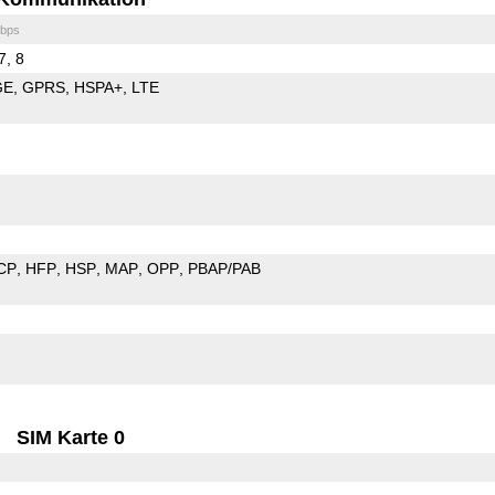
bps
7, 8
GE
GPRS
HSPA+
LTE
CP
HFP
HSP
MAP
OPP
PBAP/PAB
SIM Karte 0