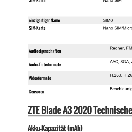
SIM-Karte
Nano SIM
einzigartiger Name
SIM0
SIM-Karte
Nano SIM/Mic
Redner
FM
Audioeigenschaften
AAC
3GA
Audio-Dateiformate
H.263
H.2
Videoformate
Beschleuni
Sensoren
ZTE Blade A3 2020 Technisch
Akku-Kapazität (mAh)