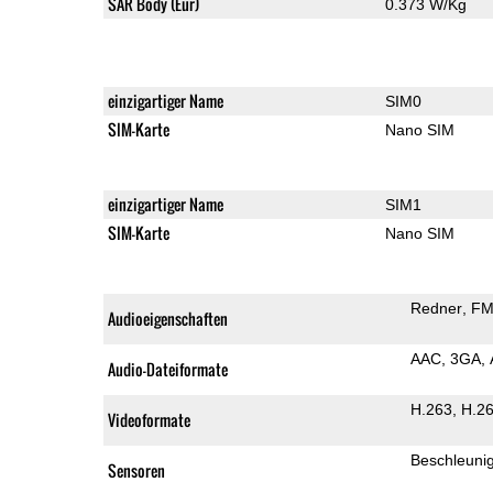
SAR Body (Eur)
0.373 W/Kg
einzigartiger Name
SIM0
SIM-Karte
Nano SIM
einzigartiger Name
SIM1
SIM-Karte
Nano SIM
Redner
FM
Audioeigenschaften
AAC
3GA
Audio-Dateiformate
H.263
H.2
Videoformate
Beschleuni
Sensoren