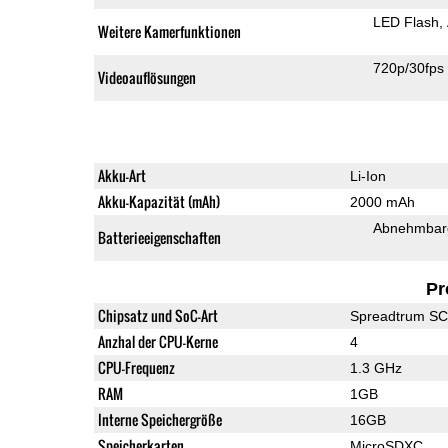
LED Flash
Weitere Kamerfunktionen
720p/30fps
Videoauflösungen
Akku-Art
Li-Ion
Akku-Kapazität (mAh)
2000 mAh
Abnehmbare
Batterieeigenschaften
Pr
Chipsatz und SoC-Art
Spreadtrum S
Anzhal der CPU-Kerne
4
CPU-Frequenz
1.3 GHz
RAM
1GB
Interne Speichergröße
16GB
Speicherkarten
MicroSDXC