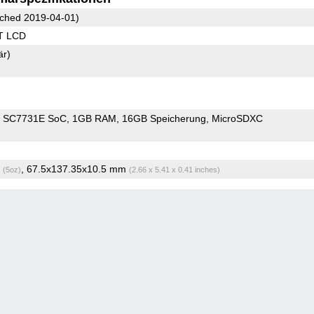
ched 2019-04-01)
T LCD
är)
m SC7731E SoC
1GB RAM
16GB Speicherung
MicroSDXC
g
, 67.5x137.35x10.5 mm
(5oz)
(2.66 x 5.41 x 0.41 inches)