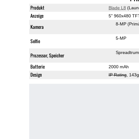
Produkt
Blade L8
(Laun
Anzeige
5" 960x480 TF
8-MP
(Prim
Kamera
5-MP
Selfie
Spreadtru
Prozessor, Speicher
Batterie
2000 mAh
Design
IP Rating
, 143