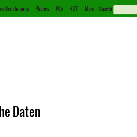
as Benchmarks
Phones
PCs
HOT!
More
Search
che Daten