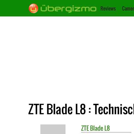
Reviews
Camer
ZTE Blade L8 : Technis
ZTE
Blade L8