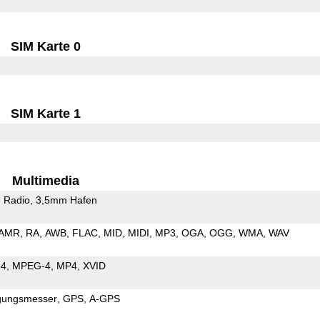
SIM Karte 0
SIM Karte 1
Multimedia
 Radio
3,5mm Hafen
AMR
RA
AWB
FLAC
MID
MIDI
MP3
OGA
OGG
WMA
WAV
64
MPEG-4
MP4
XVID
gungsmesser
GPS
A-GPS