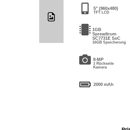
5" (960x480)
TFT LCD
1GB
Spreadtrum
SC7731E SoC
16GB Speicherung
8-MP
1 Rückseite
Kamera
2000 mAh
Pri