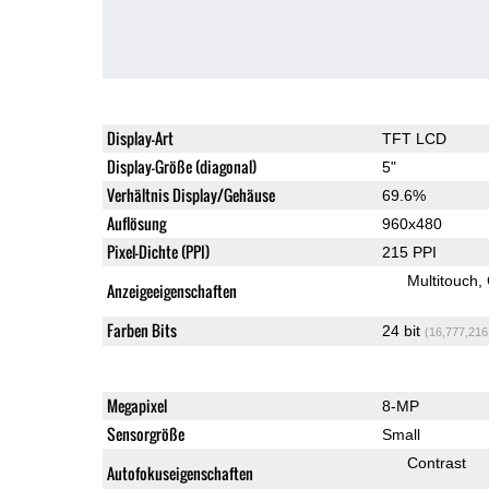
Display-Art
TFT LCD
Display-Größe (diagonal)
5"
Verhältnis Display/Gehäuse
69.6%
Auflösung
960x480
Pixel-Dichte (PPI)
215 PPI
Multitouch
Anzeigeeigenschaften
Farben Bits
24 bit
(16,777,216
Megapixel
8-MP
Sensorgröße
Small
Contrast
Autofokuseigenschaften