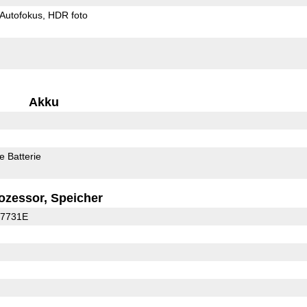
Autofokus
HDR foto
Akku
 Batterie
ozessor, Speicher
C7731E