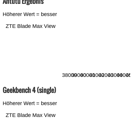
Antutu Ergebnis
Höherer Wert = besser
ZTE Blade Max View
38000
39000
40000
41000
42000
43000
44000
45
Geekbench 4 (single)
Höherer Wert = besser
ZTE Blade Max View