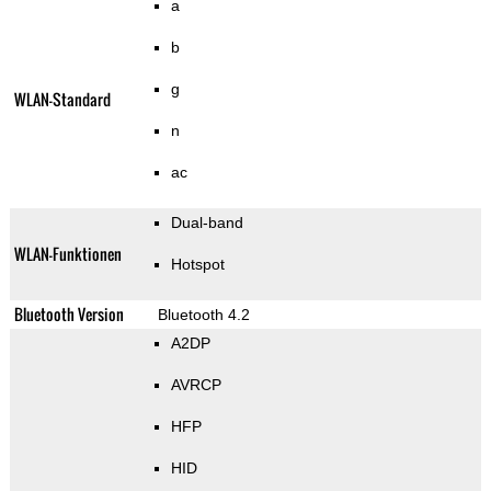
a
b
g
WLAN-Standard
n
ac
Dual-band
WLAN-Funktionen
Hotspot
Bluetooth Version
Bluetooth 4.2
A2DP
AVRCP
HFP
HID