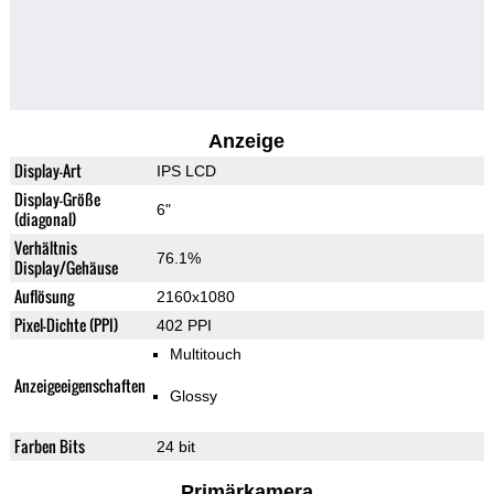
Anzeige
Display-Art
IPS LCD
Display-Größe
6"
(diagonal)
Verhältnis
76.1%
Display/Gehäuse
Auflösung
2160x1080
Pixel-Dichte (PPI)
402 PPI
Multitouch
Anzeigeeigenschaften
Glossy
Farben Bits
24 bit
Primärkamera