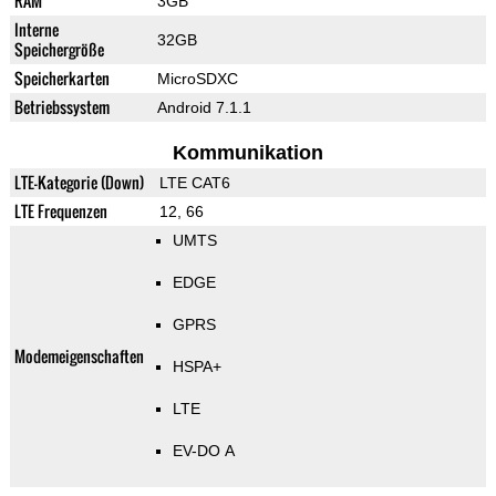
RAM
3GB
Interne
32GB
Speichergröße
Speicherkarten
MicroSDXC
Betriebssystem
Android 7.1.1
Kommunikation
LTE-Kategorie (Down)
LTE CAT6
LTE Frequenzen
12, 66
UMTS
EDGE
GPRS
Modemeigenschaften
HSPA+
LTE
EV-DO A