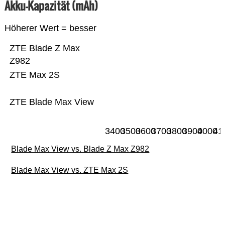
Akku-Kapazität (mAh)
Höherer Wert = besser
ZTE Blade Z Max
Z982
ZTE Max 2S
ZTE Blade Max View
3400
3500
3600
3700
3800
3900
4000
41
Blade Max View vs. Blade Z Max Z982
Blade Max View vs. ZTE Max 2S