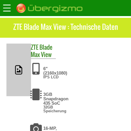
ZTE Blade Max View : Technische Daten
ZTE
Blade
Max View
6"
(2160x1080)
IPS LCD
3GB
Snapdragon
435 SoC
32GB
Speicherung
16-MP,