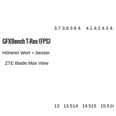
3.7
3.8
3.9
4
4.1
4.2
4.3
4.
GFXBench T-Rex (FPS)
Höherer Wert = besser
ZTE Blade Max View
13
13.5
14
14.5
15
15.5
16