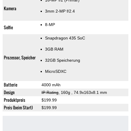
16-MP f/2
(Primär)
Kamera
3mm 2-MP f/2.4
8-MP
Selfie
Snapdragon 435 SoC
3GB RAM
Prozessor, Speicher
32GB Speicherung
MicroSDXC
Batterie
4000 mAh
Design
IP Rating
, 160g
, 74.9x163x8.1 mm
Produktpreis
$199.99
Preis (beim Start)
$199.99