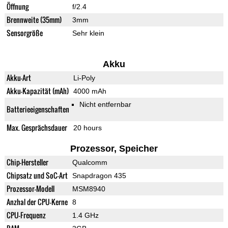
Öffnung
f/2.4
Brennweite (35mm)
3mm
Sensorgröße
Sehr klein
Akku
Akku-Art
Li-Poly
Akku-Kapazität (mAh)
4000 mAh
Nicht entfernbar
Batterieeigenschaften
Max. Gesprächsdauer
20 hours
Prozessor, Speicher
Chip-Hersteller
Qualcomm
Chipsatz und SoC-Art
Snapdragon 435
Prozessor-Modell
MSM8940
Anzhal der CPU-Kerne
8
CPU-Frequenz
1.4 GHz