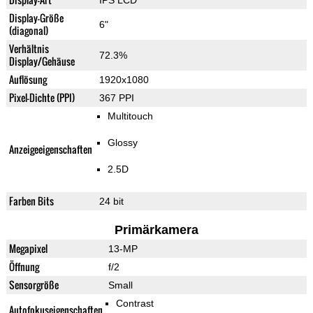
IPS LCD
Display-Größe
6"
(diagonal)
Verhältnis
72.3%
Display/Gehäuse
Auflösung
1920x1080
Pixel-Dichte (PPI)
367 PPI
Multitouch
Glossy
Anzeigeeigenschaften
2.5D
Farben Bits
24 bit
Primärkamera
Megapixel
13-MP
Öffnung
f/2
Sensorgröße
Small
Contrast
Autofokuseigenschaften