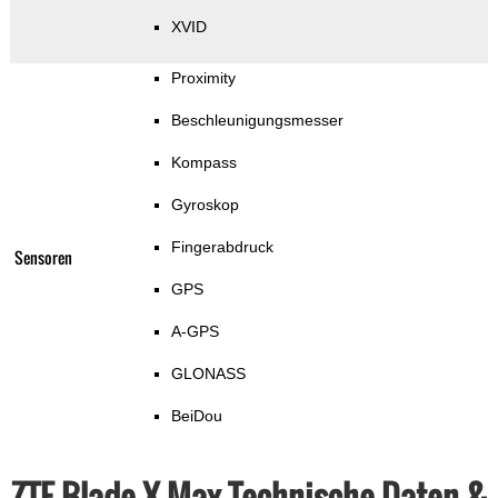
XVID
Proximity
Beschleunigungsmesser
Kompass
Gyroskop
Fingerabdruck
Sensoren
GPS
A-GPS
GLONASS
BeiDou
ZTE Blade X Max Technische Daten &