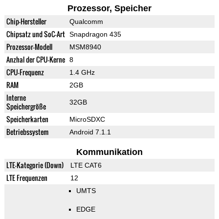
Prozessor, Speicher
Chip-Hersteller
Qualcomm
Chipsatz und SoC-Art
Snapdragon 435
Prozessor-Modell
MSM8940
Anzhal der CPU-Kerne
8
CPU-Frequenz
1.4 GHz
RAM
2GB
Interne
32GB
Speichergröße
Speicherkarten
MicroSDXC
Betriebssystem
Android 7.1.1
Kommunikation
LTE-Kategorie (Down)
LTE CAT6
LTE Frequenzen
12
UMTS
EDGE