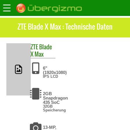
ZTE Blade X Max : Technische Daten
ZTE
Blade
X Max
6"
(1920x1080)
IPS LCD
2GB
Snapdragon
435 SoC
32GB
Speicherung
13-MP,