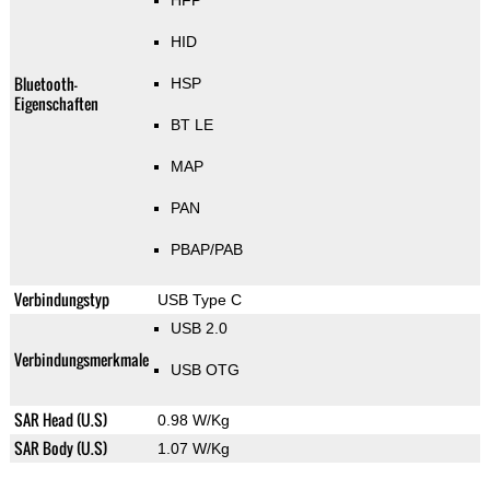
HFP
HID
Bluetooth-
HSP
Eigenschaften
BT LE
MAP
PAN
PBAP/PAB
Verbindungstyp
USB Type C
USB 2.0
Verbindungsmerkmale
USB OTG
SAR Head (U.S)
0.98 W/Kg
SAR Body (U.S)
1.07 W/Kg