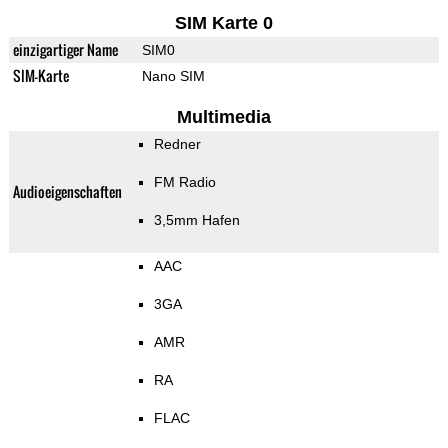
SIM Karte 0
einzigartiger Name
SIM0
SIM-Karte
Nano SIM
Multimedia
Redner
FM Radio
Audioeigenschaften
3,5mm Hafen
AAC
3GA
AMR
RA
FLAC