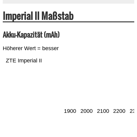
Imperial II Maßstab
Akku-Kapazität (mAh)
Höherer Wert = besser
ZTE Imperial II
1900
2000
2100
2200
23