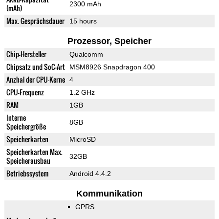
2300 mAh
(mAh)
Max. Gesprächsdauer
15 hours
Prozessor, Speicher
Chip-Hersteller
Qualcomm
Chipsatz und SoC-Art
MSM8926 Snapdragon 400
Anzhal der CPU-Kerne
4
CPU-Frequenz
1.2 GHz
RAM
1GB
Interne
8GB
Speichergröße
Speicherkarten
MicroSD
Speicherkarten Max.
32GB
Speicherausbau
Betriebssystem
Android 4.4.2
Kommunikation
GPRS