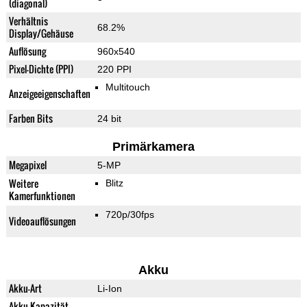
(diagonal)
Verhältnis
68.2%
Display/Gehäuse
Auflösung
960x540
Pixel-Dichte (PPI)
220 PPI
Multitouch
Anzeigeeigenschaften
Farben Bits
24 bit
Primärkamera
Megapixel
5-MP
Weitere
Blitz
Kamerfunktionen
720p/30fps
Videoauflösungen
Akku
Akku-Art
Li-Ion
Akku-Kapazität