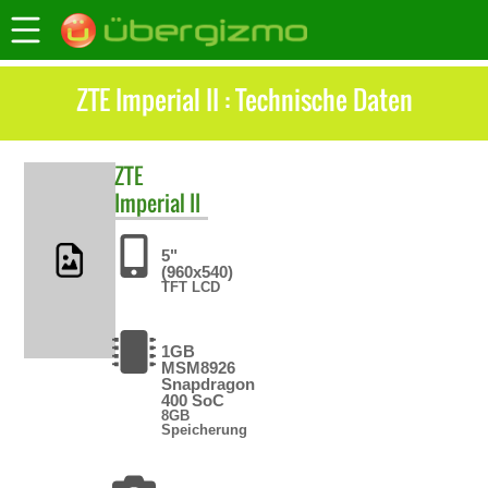
ZTE Imperial II : Technische Daten
ZTE
Imperial II
5"
(960x540)
TFT LCD
1GB
MSM8926
Snapdragon
400 SoC
8GB
Speicherung