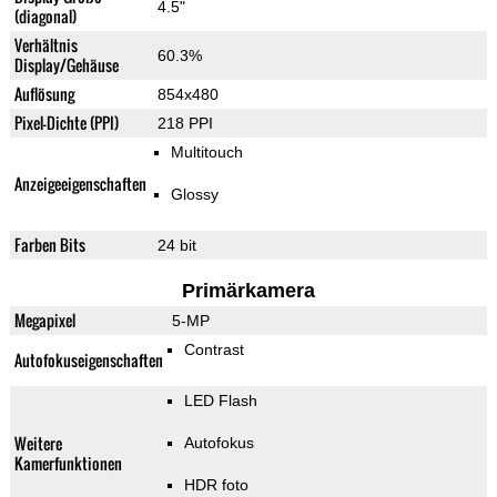
4.5"
(diagonal)
Verhältnis
60.3%
Display/Gehäuse
Auflösung
854x480
Pixel-Dichte (PPI)
218 PPI
Multitouch
Anzeigeeigenschaften
Glossy
Farben Bits
24 bit
Primärkamera
Megapixel
5-MP
Contrast
Autofokuseigenschaften
LED Flash
Weitere
Autofokus
Kamerfunktionen
HDR foto