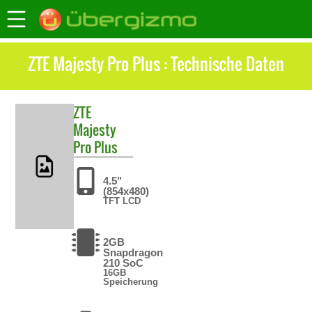
ZTE Majesty Pro Plus : Technische Daten
ZTE
Majesty
Pro Plus
4.5"
(854x480)
TFT LCD
2GB
Snapdragon
210 SoC
16GB
Speicherung