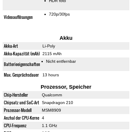
HDR foto
720p/30fps
Videoauflösungen
Akku
Akku-Art
Li-Poly
Akku-Kapazität (mAh)
2115 mAh
Nicht entfernbar
Batterieeigenschaften
Max. Gesprächsdauer
13 hours
Prozessor, Speicher
Chip-Hersteller
Qualcomm
Chipsatz und SoC-Art
Snapdragon 210
Prozessor-Modell
MSM8909
Anzhal der CPU-Kerne
4
CPU-Frequenz
1.1 GHz