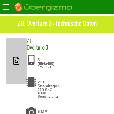
ZTE Overture 3 : Technische Daten
ZTE
Overture 3
5"
(854x480)
IPS LCD
2GB
Snapdragon
210 SoC
16GB
Speicherung
5-MP