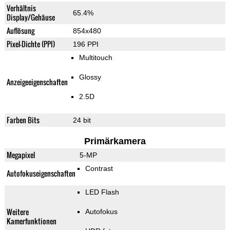
Verhältnis
65.4%
Display/Gehäuse
Auflösung
854x480
Pixel-Dichte (PPI)
196 PPI
Multitouch
Glossy
Anzeigeeigenschaften
2.5D
Farben Bits
24 bit
Primärkamera
Megapixel
5-MP
Contrast
Autofokuseigenschaften
LED Flash
Weitere
Autofokus
Kamerfunktionen