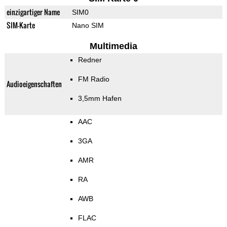
einzigartiger Name
SIM0
SIM-Karte
Nano SIM
Multimedia
Redner
FM Radio
Audioeigenschaften
3,5mm Hafen
AAC
3GA
AMR
RA
AWB
FLAC