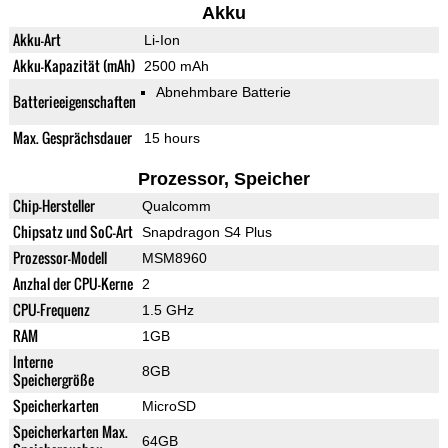
Akku
Akku-Art
Li-Ion
Akku-Kapazität (mAh)
2500 mAh
Abnehmbare Batterie
Batterieeigenschaften
Max. Gesprächsdauer
15 hours
Prozessor, Speicher
Chip-Hersteller
Qualcomm
Chipsatz und SoC-Art
Snapdragon S4 Plus
Prozessor-Modell
MSM8960
Anzhal der CPU-Kerne
2
CPU-Frequenz
1.5 GHz
RAM
1GB
Interne
8GB
Speichergröße
Speicherkarten
MicroSD
Speicherkarten Max.
64GB