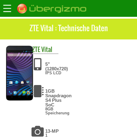
ZTE Vital : Technische Daten
ZTE
Vital
5"
(1280x720)
IPS LCD
1GB
Snapdragon
S4 Plus
SoC
8GB
Speicherung
13-MP
1