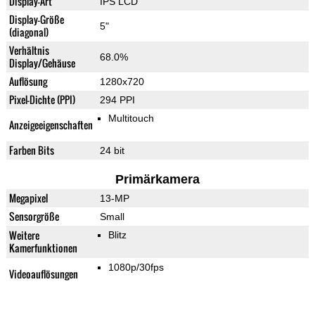
Display-Art
IPS LCD
Display-Größe
5"
(diagonal)
Verhältnis
68.0%
Display/Gehäuse
Auflösung
1280x720
Pixel-Dichte (PPI)
294 PPI
Multitouch
Anzeigeeigenschaften
Farben Bits
24 bit
Primärkamera
Megapixel
13-MP
Sensorgröße
Small
Weitere
Blitz
Kamerfunktionen
1080p/30fps
Videoauflösungen