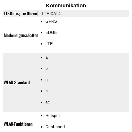
Kommunikation
LTE-Kategorie (Down)
LTE CAT4
GPRS
EDGE
Modemeigenschaften
LTE
a
b
g
WLAN-Standard
n
ac
Hotspot
WLAN-Funktionen
Dual-band