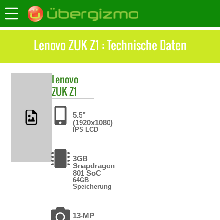
Lenovo ZUK Z1 : Technische Daten
Lenovo
ZUK Z1
5.5"
(1920x1080)
IPS LCD
3GB
Snapdragon
801 SoC
64GB
Speicherung
13-MP