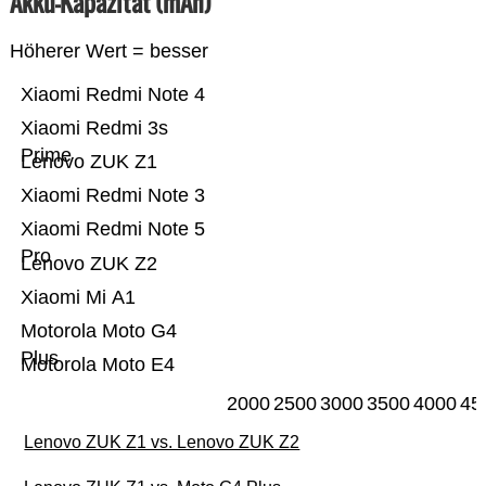
Akku-Kapazität (mAh)
Höherer Wert = besser
Xiaomi Redmi Note 4
Xiaomi Redmi 3s
Prime
Lenovo ZUK Z1
Xiaomi Redmi Note 3
Xiaomi Redmi Note 5
Pro
Lenovo ZUK Z2
Xiaomi Mi A1
Motorola Moto G4
Plus
Motorola Moto E4
2000
2500
3000
3500
4000
45
Lenovo ZUK Z1 vs. Lenovo ZUK Z2