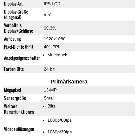
Display-Art
IPS LCD
Display-Größe
5.5"
(diagonal)
Verhältnis
69.3%
Display/Gehäuse
Auflösung
1920x1080
Pixel-Dichte (PPI)
401 PPI
Multitouch
Anzeigeeigenschaften
Farben Bits
24 bit
Primärkamera
Megapixel
13-MP
Sensorgröße
Small
Weitere
Blitz
Kamerfunktionen
1080p/60fps
Videoauflösungen
1080p/30fps