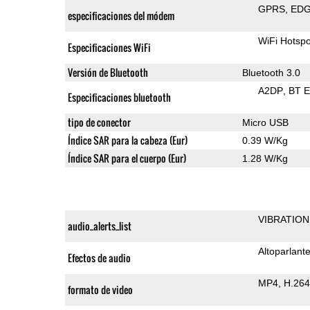
GPRS
ED
especificaciones del módem
WiFi Hotspo
Especificaciones WiFi
Versión de Bluetooth
Bluetooth 3.0
A2DP
BT 
Especificaciones bluetooth
tipo de conector
Micro USB
Índice SAR para la cabeza (Eur)
0.39 W/Kg
Índice SAR para el cuerpo (Eur)
1.28 W/Kg
VIBRATION
audio_alerts_list
Altoparlant
Efectos de audio
MP4
H.264
formato de video