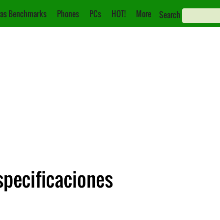
as Benchmarks
Phones
PCs
HOT!
More
Search
specificaciones