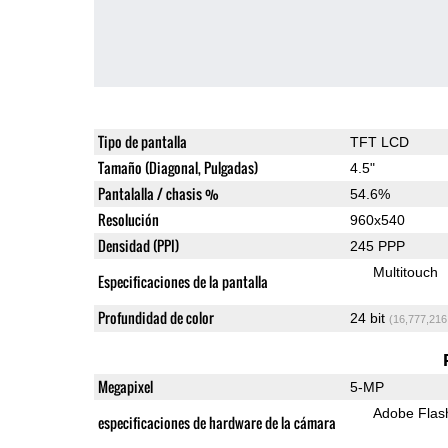
Tipo de pantalla
TFT LCD
Tamaño (Diagonal, Pulgadas)
4.5"
Pantalalla / chasis %
54.6%
Resolución
960x540
Densidad (PPI)
245 PPP
Multitouch
Especificaciones de la pantalla
Profundidad de color
24 bit
(16,777,216
Megapixel
5-MP
Adobe Flas
especificaciones de hardware de la cámara