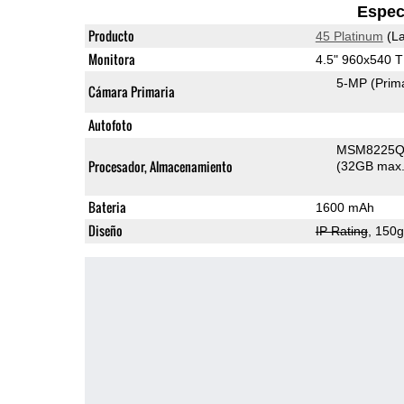
Espec
Producto
45 Platinum
(La
Monitora
4.5" 960x540 
5-MP
(Prim
Cámara Primaria
Autofoto
MSM8225Q 
Procesador, Almacenamiento
(32GB max.
Bateria
1600 mAh
Diseño
IP Rating
, 150