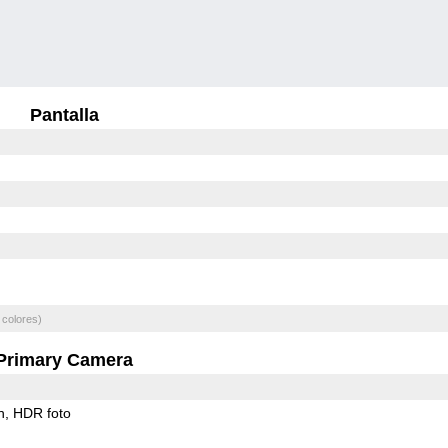
Pantalla
 colores)
Primary Camera
h
HDR foto