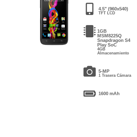
4.5" (960x540)
TFT LCD
1GB
MSM8225Q
Snapdragon S4
Play SoC
4GB
Almacenamiento
5-MP
1 Trasera Cámara
1600 mAh