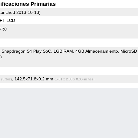
ificaciones Primarias
unched 2013-10-13)
TFT LCD
ary)
Snapdragon S4 Play SoC
1GB RAM
4GB Almacenamiento
MicroSD
)
g
, 142.5x71.8x9.2 mm
(5.3oz)
(5.61 x 2.83 x 0.36 inches)