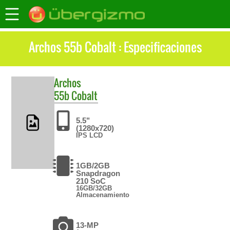
Archos 55b Cobalt : Especificaciones
Archos
55b Cobalt
5.5"
(1280x720)
IPS LCD
1GB/2GB
Snapdragon
210 SoC
16GB/32GB
Almacenamiento
13-MP