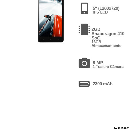
5" (1280x720)
IPS LCD
2GB
Snapdragon 410
SoC
16GB
Almacenamiento
8-MP
1 Trasera Cámara
2300 mAh
Espec