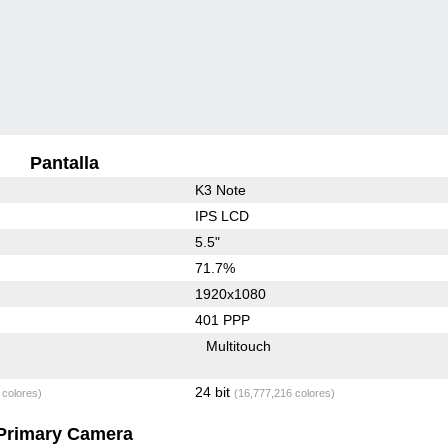
Pantalla
K3 Note
IPS LCD
5.5"
71.7%
1920x1080
401 PPP
Multitouch
24 bit
 colores)
(16,777,216 colores)
Primary Camera