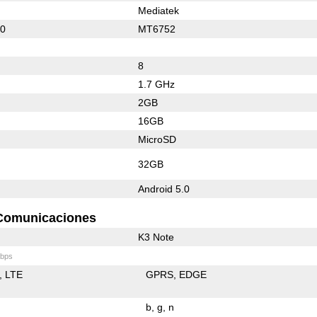
Mediatek
10
MT6752
8
1.7 GHz
2GB
16GB
MicroSD
32GB
Android 5.0
Comunicaciones
K3 Note
bps
LTE
GPRS
EDGE
b
g
n