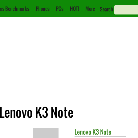
as Benchmarks
Phones
PCs
HOT!
More
Search
 Lenovo K3 Note
Lenovo
K3 Note