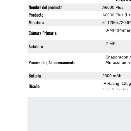
Nombre del producto
A6000 Plus
Producto
A6000 Plus
(La
Monitora
5" 1280x720 I
8-MP
(Primar
Cámara Primaria
2-MP
Autofoto
Snapdragon 
Procesador, Almacenamiento
Almacenamie
Bateria
2300 mAh
IP Rating
, 128
Diseño
2.76 x 0.32 inches)