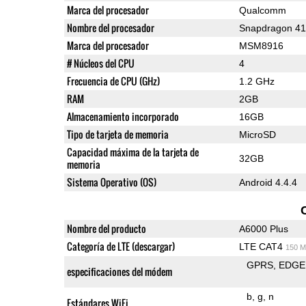
Marca del procesador
Qualcomm
Nombre del procesador
Snapdragon 4
Marca del procesador
MSM8916
# Núcleos del CPU
4
Frecuencia de CPU (GHz)
1.2 GHz
RAM
2GB
Almacenamiento incorporado
16GB
Tipo de tarjeta de memoria
MicroSD
Capacidad máxima de la tarjeta de
32GB
memoria
Sistema Operativo (OS)
Android 4.4.4
Nombre del producto
A6000 Plus
Categoría de LTE (descargar)
LTE CAT4
150 M
GPRS
EDGE
especificaciones del módem
b
g
n
Estándares WiFi