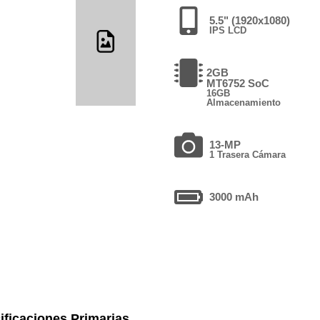
5.5" (1920x1080)
IPS LCD
2GB
MT6752 SoC
16GB
Almacenamiento
13-MP
1 Trasera Cámara
3000 mAh
ificaciones Primarias