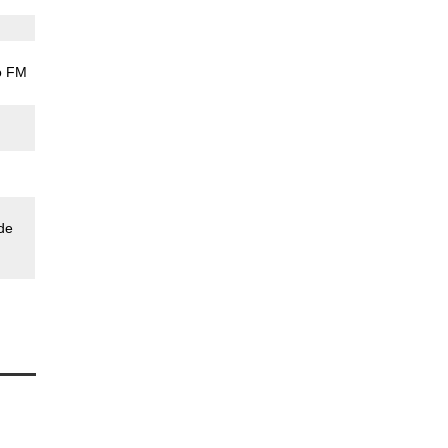
o FM
de