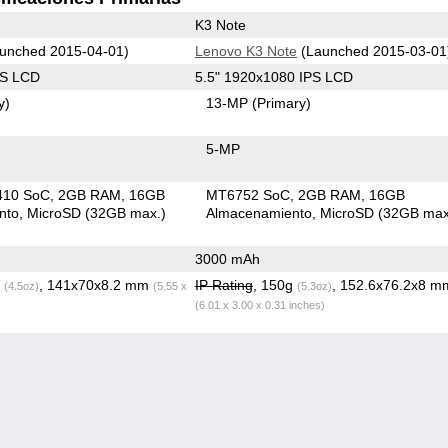
K3 Note
unched 2015-04-01)
Lenovo K3 Note
(Launched 2015-03-01
PS LCD
5.5" 1920x1080 IPS LCD
y)
13-MP
(Primary)
5-MP
410 SoC
2GB RAM
16GB
MT6752 SoC
2GB RAM
16GB
nto
MicroSD (32GB max.)
Almacenamiento
MicroSD (32GB max
3000 mAh
g
, 141x70x8.2 mm
IP Rating
, 150g
, 152.6x76.2x8 m
(4.5oz)
(5.55 x
(5.3oz)
(6.01 x 3.00 x 0.31 inches)