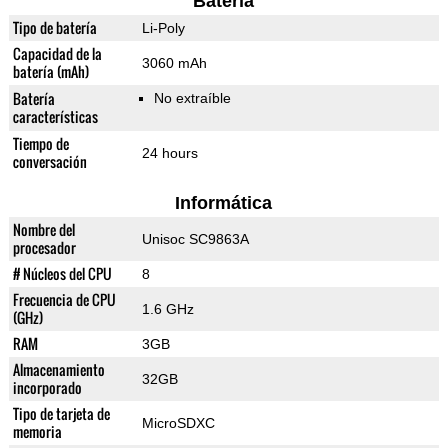
Batería
Tipo de batería
Li-Poly
Capacidad de la
3060 mAh
batería (mAh)
Batería
No extraíble
características
Tiempo de
24 hours
conversación
Informática
Nombre del
Unisoc SC9863A
procesador
# Núcleos del CPU
8
Frecuencia de CPU
1.6 GHz
(GHz)
RAM
3GB
Almacenamiento
32GB
incorporado
Tipo de tarjeta de
MicroSDXC
memoria