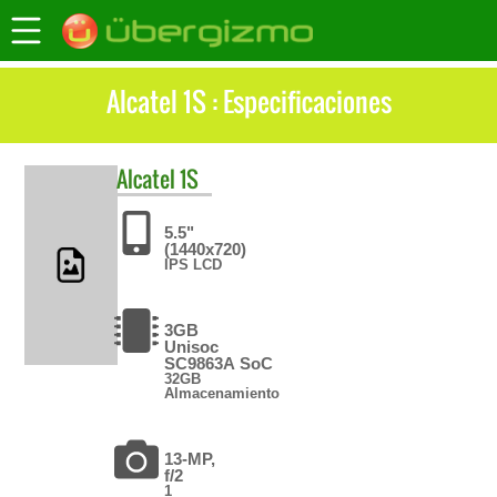
Alcatel 1S : Especificaciones
Alcatel
1S
5.5"
(1440x720)
IPS LCD
3GB
Unisoc
SC9863A SoC
32GB
Almacenamiento
13-MP,
f/2
1