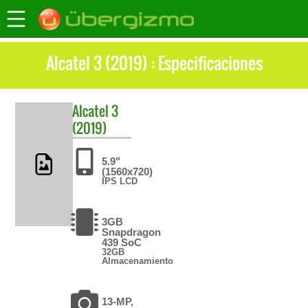
Alcatel 3 (2019) : Especificaciones
Alcatel
3
(2019)
5.9"
(1560x720)
IPS LCD
3GB
Snapdragon
439 SoC
32GB
Almacenamiento
13-MP,