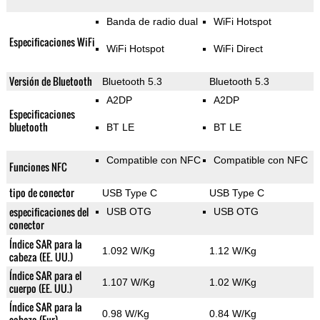
Banda de radio dual
WiFi Hotspot
Especificaciones WiFi
WiFi Hotspot
WiFi Direct
Versión de Bluetooth
Bluetooth 5.3
Bluetooth 5.3
A2DP
A2DP
Especificaciones
bluetooth
BT LE
BT LE
Compatible con NFC
Compatible con NFC
Funciones NFC
tipo de conector
USB Type C
USB Type C
especificaciones del
USB OTG
USB OTG
conector
Índice SAR para la
1.092 W/Kg
1.12 W/Kg
cabeza (EE. UU.)
Índice SAR para el
1.107 W/Kg
1.02 W/Kg
cuerpo (EE. UU.)
Índice SAR para la
0.98 W/Kg
0.84 W/Kg
cabeza (Eur)