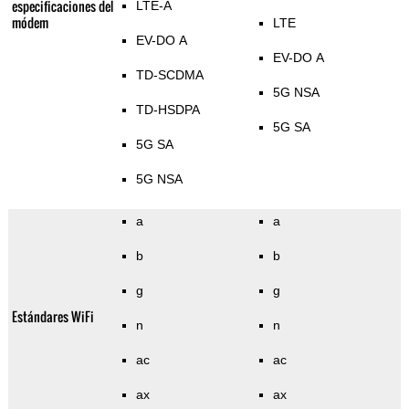
especificaciones del
LTE-A
módem
LTE
EV-DO A
EV-DO A
TD-SCDMA
5G NSA
TD-HSDPA
5G SA
5G SA
5G NSA
a
a
b
b
g
g
Estándares WiFi
n
n
ac
ac
ax
ax