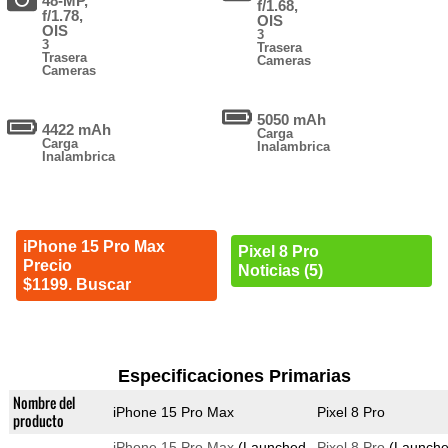
48-MP,
f/1.68,
f/1.78,
OIS
OIS
3
3
Trasera
Trasera
Cameras
Cameras
5050 mAh
4422 mAh
Carga
Carga
Inalambrica
Inalambrica
iPhone 15 Pro Max
Pixel 8 Pro
Precio
Noticias (5)
$1199. Buscar
Especificaciones Primarias
Nombre del
iPhone 15 Pro Max
Pixel 8 Pro
producto
iPhone 15 Pro Max
(Launched
Pixel 8 Pro
(Launch