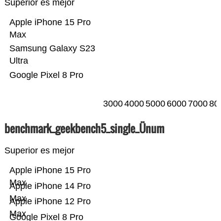
Superior es mejor
Apple iPhone 15 Pro
Max
Samsung Galaxy S23
Ultra
Google Pixel 8 Pro
3000
4000
5000
6000
7000
80
benchmark_geekbench5_single_Ünum
Superior es mejor
Apple iPhone 15 Pro
Max
Apple iPhone 14 Pro
Max
Apple iPhone 12 Pro
Max
Google Pixel 8 Pro