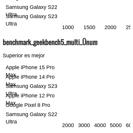
Samsung Galaxy S22
Ultra
Samsung Galaxy S23
Ultra
1000
1500
2000
25
benchmark_geekbench5_multi_Ünum
Superior es mejor
Apple iPhone 15 Pro
Max
Apple iPhone 14 Pro
Max
Samsung Galaxy S23
Ultra
Apple iPhone 12 Pro
Max
Google Pixel 8 Pro
Samsung Galaxy S22
Ultra
2000
3000
4000
5000
60