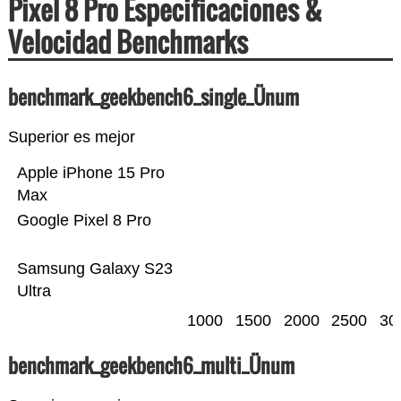
Pixel 8 Pro Especificaciones &
Velocidad Benchmarks
benchmark_geekbench6_single_Ünum
Superior es mejor
Apple iPhone 15 Pro
Max
Google Pixel 8 Pro
Samsung Galaxy S23
Ultra
1000
1500
2000
2500
30
benchmark_geekbench6_multi_Ünum