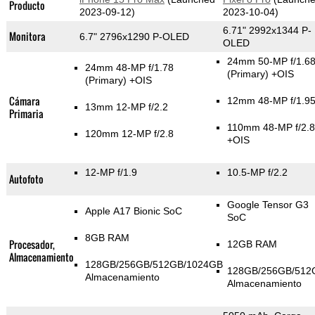
Producto
2023-09-12)
2023-10-04)
6.71" 2992x1344 P-
Monitora
6.7" 2796x1290 P-OLED
OLED
24mm 50-MP f/1.6
24mm 48-MP f/1.78
(Primary)
+OIS
(Primary)
+OIS
Cámara
12mm 48-MP f/1.9
13mm 12-MP f/2.2
Primaria
110mm 48-MP f/2.8
120mm 12-MP f/2.8
+OIS
12-MP f/1.9
10.5-MP f/2.2
Autofoto
Google Tensor G3
Apple A17 Bionic SoC
SoC
8GB RAM
Procesador,
12GB RAM
Almacenamiento
128GB/256GB/512GB/1024GB
128GB/256GB/512
Almacenamiento
Almacenamiento