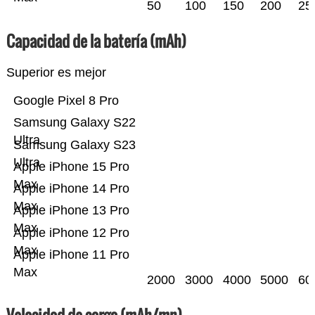
50
100
150
200
25
Capacidad de la batería (mAh)
Superior es mejor
Google Pixel 8 Pro
Samsung Galaxy S22
Ultra
Samsung Galaxy S23
Ultra
Apple iPhone 15 Pro
Max
Apple iPhone 14 Pro
Max
Apple iPhone 13 Pro
Max
Apple iPhone 12 Pro
Max
Apple iPhone 11 Pro
Max
2000
3000
4000
5000
60