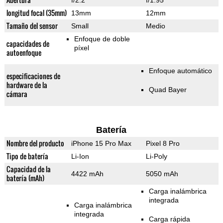
f/2.2
f/1.95
longitud focal (35mm)
13mm
12mm
Tamaño del sensor
Small
Medio
Enfoque de doble
capacidades de
píxel
autoenfoque
Enfoque automático
especificaciones de
hardware de la
Quad Bayer
cámara
Batería
Nombre del producto
iPhone 15 Pro Max
Pixel 8 Pro
Tipo de batería
Li-Ion
Li-Poly
Capacidad de la
4422 mAh
5050 mAh
batería (mAh)
Carga inalámbrica
integrada
Carga inalámbrica
integrada
Carga rápida