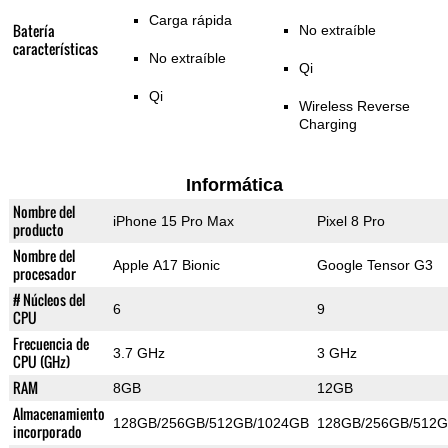
Carga rápida
Batería
No extraíble
características
No extraíble
Qi
Qi
Wireless Reverse
Charging
Informática
Nombre del
iPhone 15 Pro Max
Pixel 8 Pro
producto
Nombre del
Apple A17 Bionic
Google Tensor G3
procesador
# Núcleos del
6
9
CPU
Frecuencia de
3.7 GHz
3 GHz
CPU (GHz)
RAM
8GB
12GB
Almacenamiento
128GB/256GB/512GB/1024GB
128GB/256GB/512
incorporado