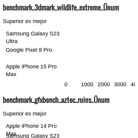
benchmark_3dmark_wildlife_extreme_Ünum
Superior es mejor
Samsung Galaxy S23
Ultra
Google Pixel 8 Pro
Apple iPhone 15 Pro
Max
0
1000
2000
3000
40
benchmark_gfxbench_aztec_ruins_Ünum
Superior es mejor
Apple iPhone 14 Pro
Max
Samsung Galaxy S23