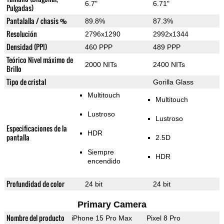
6.7"
6.71"
Pulgadas)
Pantalalla / chasis %
89.8%
87.3%
Resolución
2796x1290
2992x1344
Densidad (PPI)
460 PPP
489 PPP
Teórico Nivel máximo de
2000 NITs
2400 NITs
Brillo
Tipo de cristal
Gorilla Glass
Multitouch
Multitouch
Lustroso
Lustroso
Especificaciones de la
HDR
pantalla
2.5D
Siempre
HDR
encendido
Profundidad de color
24 bit
24 bit
Primary Camera
Nombre del producto
iPhone 15 Pro Max
Pixel 8 Pro