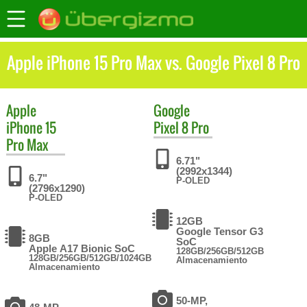
Apple iPhone 15 Pro Max vs. Google Pixel 8 Pro
Apple
Google
iPhone 15
Pixel 8 Pro
Pro Max
6.71"
(2992x1344)
6.7"
P-OLED
(2796x1290)
P-OLED
12GB
Google Tensor G3
8GB
SoC
Apple A17 Bionic SoC
128GB/256GB/512GB
128GB/256GB/512GB/1024GB
Almacenamiento
Almacenamiento
50-MP,