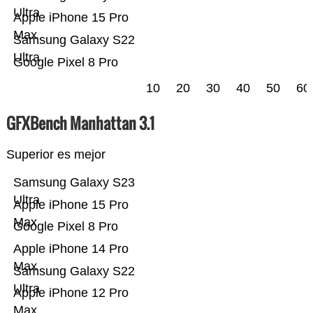
Ultra
Apple iPhone 15 Pro
Max
Samsung Galaxy S22
Ultra
Google Pixel 8 Pro
10
20
30
40
50
60
GFXBench Manhattan 3.1
Superior es mejor
Samsung Galaxy S23
Ultra
Apple iPhone 15 Pro
Max
Google Pixel 8 Pro
Apple iPhone 14 Pro
Max
Samsung Galaxy S22
Ultra
Apple iPhone 12 Pro
Max