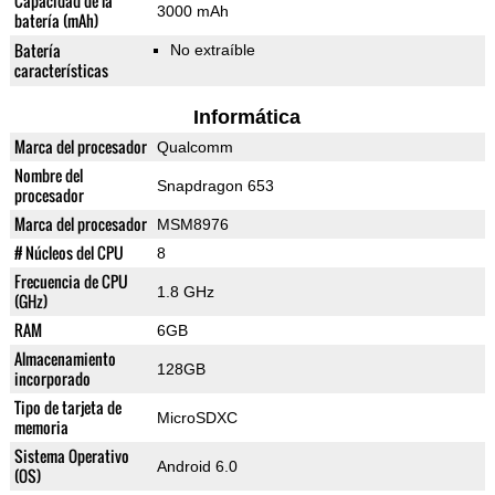
Capacidad de la
3000 mAh
batería (mAh)
Batería
No extraíble
características
Informática
Marca del procesador
Qualcomm
Nombre del
Snapdragon 653
procesador
Marca del procesador
MSM8976
# Núcleos del CPU
8
Frecuencia de CPU
1.8 GHz
(GHz)
RAM
6GB
Almacenamiento
128GB
incorporado
Tipo de tarjeta de
MicroSDXC
memoria
Sistema Operativo
Android 6.0
(OS)