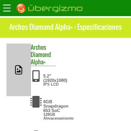
Archos Diamond Alpha+ : Especificaciones
Archos
Diamond
Alpha+
5.2"
(1920x1080)
IPS LCD
6GB
Snapdragon
653 SoC
128GB
Almacenamiento