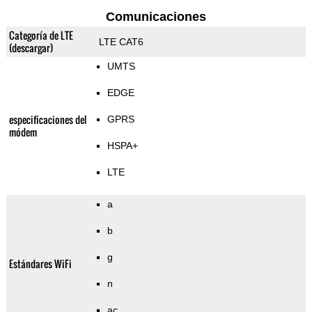
Comunicaciones
Categoría de LTE
LTE CAT6
(descargar)
UMTS
EDGE
especificaciones del
GPRS
módem
HSPA+
LTE
a
b
g
Estándares WiFi
n
ac