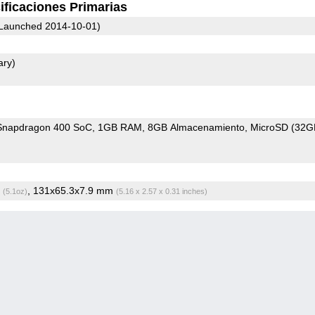
ificaciones Primarias
Launched 2014-10-01)
ary)
napdragon 400 SoC
1GB RAM
8GB Almacenamiento
MicroSD (32G
g
, 131x65.3x7.9 mm
(5.1oz)
(5.16 x 2.57 x 0.31 inches)