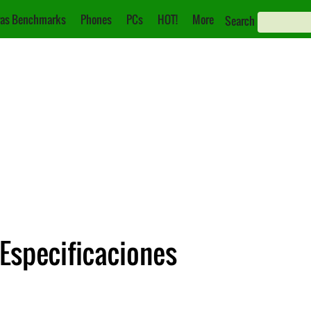
as Benchmarks
Phones
PCs
HOT!
More
Search
Especificaciones