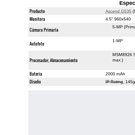
Espec
Producto
Ascend G535
(
Monitora
4.5" 960x540
5-MP
(Prim
Cámara Primaria
1-MP
Autofoto
MSM8926 S
Procesador, Almacenamiento
max.)
Bateria
2000 mAh
Diseño
IP Rating
, 145