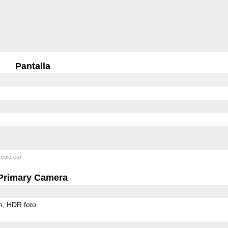
Pantalla
 colores)
Primary Camera
h
HDR foto