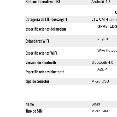
Sistema Operativo (OS)
Android 4.3
Categoría de LTE (descargar)
LTE CAT4
150 M
GPRS
ED
especificaciones del módem
b
g
n
Estándares WiFi
WiFi Hotspo
Especificaciones WiFi
Versión de Bluetooth
Bluetooth 4.0
A2DP
Especificaciones bluetooth
tipo de conector
Micro USB
Name
SIM0
Tipo de SIM
Micro SIM