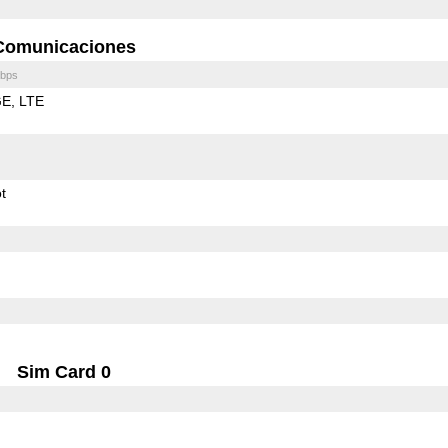
Comunicaciones
bps
GE
LTE
t
Sim Card 0