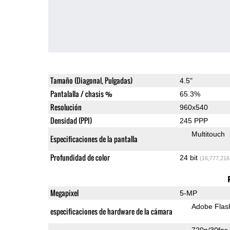
Tamaño (Diagonal, Pulgadas)
4.5"
Pantalalla / chasis %
65.3%
Resolución
960x540
Densidad (PPI)
245 PPP
Multitouch
Especificaciones de la pantalla
Profundidad de color
24 bit
(16,777,216
Megapixel
5-MP
Adobe Flas
especificaciones de hardware de la cámara
720p/30fps