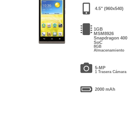
4.5" (960x540)
1GB
MSM8926
Snapdragon 400
SoC
8GB
Almacenamiento
5-MP
1 Trasera Cámara
2000 mAh