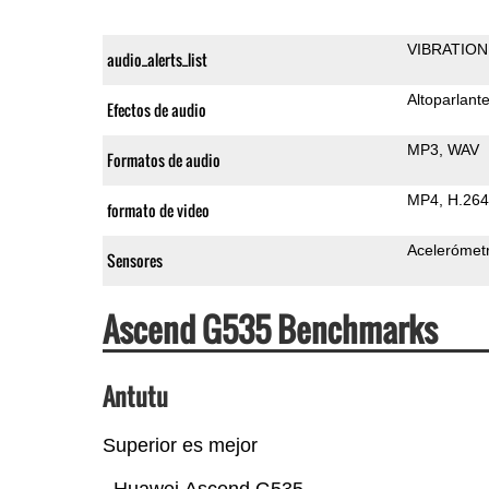
VIBRATION
audio_alerts_list
Altoparlant
Efectos de audio
MP3
WAV
Formatos de audio
MP4
H.264
formato de video
Acelerómet
Sensores
Ascend G535 Benchmarks
Antutu
Superior es mejor
Huawei Ascend G535