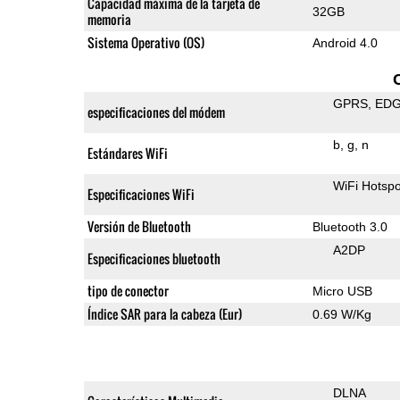
Capacidad máxima de la tarjeta de
32GB
memoria
Sistema Operativo (OS)
Android 4.0
GPRS
ED
especificaciones del módem
b
g
n
Estándares WiFi
WiFi Hotspo
Especificaciones WiFi
Versión de Bluetooth
Bluetooth 3.0
A2DP
Especificaciones bluetooth
tipo de conector
Micro USB
Índice SAR para la cabeza (Eur)
0.69 W/Kg
DLNA