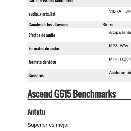
Características Multimedia
VIBRATION
audio_alerts_list
Canales de los altavoces
Stereo
Altoparlant
Efectos de audio
MP3
WAV
Formatos de audio
MP4
H.264
formato de video
Acelerómet
Sensores
Ascend G615 Benchmarks
Antutu
Superior es mejor