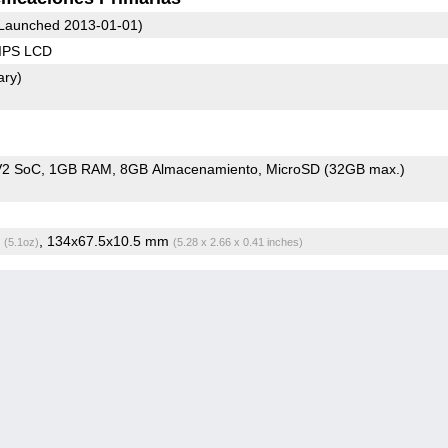
Launched 2013-01-01)
 IPS LCD
ary)
V2 SoC
1GB RAM
8GB Almacenamiento
MicroSD (32GB max.)
g
, 134x67.5x10.5 mm
(5.1oz)
(5.28 x 2.66 x 0.41 inches)