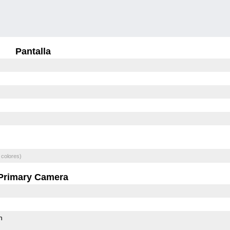
Pantalla
 colores)
Primary Camera
h