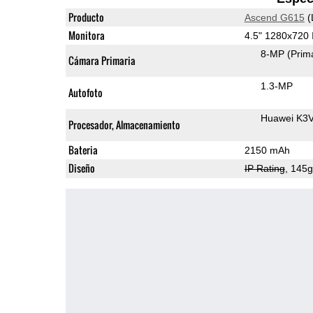
Producto
Ascend G615
(
Monitora
4.5" 1280x720
8-MP
(Prim
Cámara Primaria
1.3-MP
Autofoto
Huawei K3
Procesador, Almacenamiento
Bateria
2150 mAh
Diseño
IP Rating
, 145