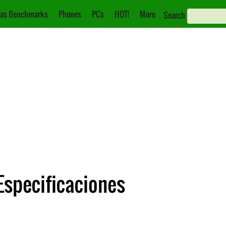
as Benchmarks
Phones
PCs
HOT!
More
Search
Especificaciones