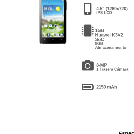
4.5" (1280x720)
IPS LCD
1GB
Huawei K3V2
SoC
8GB
Almacenamiento
8-MP
1 Trasera Cámara
2150 mAh
Espec