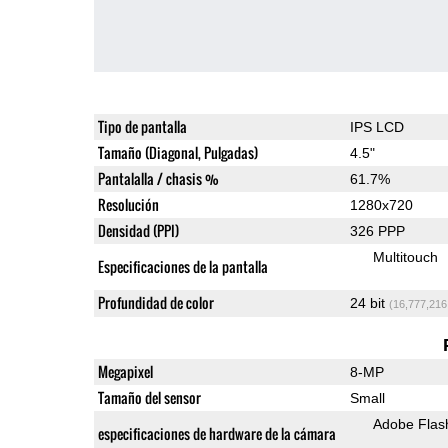
Tipo de pantalla
IPS LCD
Tamaño (Diagonal, Pulgadas)
4.5"
Pantalalla / chasis %
61.7%
Resolución
1280x720
Densidad (PPI)
326 PPP
Multitouch
Especificaciones de la pantalla
Profundidad de color
24 bit
(16,777,216
Megapixel
8-MP
Tamaño del sensor
Small
Adobe Flas
especificaciones de hardware de la cámara