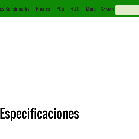
as Benchmarks
Phones
PCs
HOT!
More
Search
Especificaciones