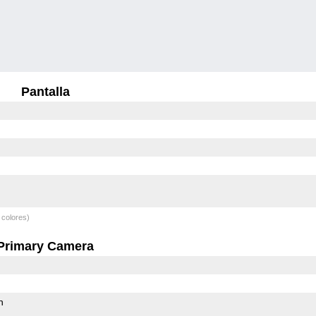
Pantalla
 colores)
Primary Camera
h