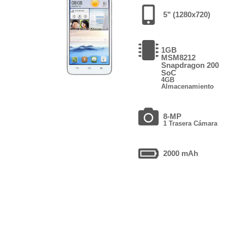
5" (1280x720)
1GB
MSM8212
Snapdragon 200
SoC
4GB
Almacenamiento
8-MP
1 Trasera Cámara
2000 mAh