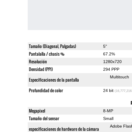
Tamaño (Diagonal, Pulgadas)
5"
Pantalalla / chasis %
67.2%
Resolución
1280x720
Densidad (PPI)
294 PPP
Multitouch
Especificaciones de la pantalla
Profundidad de color
24 bit
(16,777,216
Megapixel
8-MP
Tamaño del sensor
Small
Adobe Flas
especificaciones de hardware de la cámara