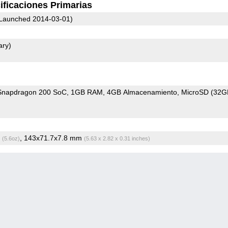
ificaciones Primarias
Launched 2014-03-01)
ary)
napdragon 200 SoC
1GB RAM
4GB Almacenamiento
MicroSD (32G
g
, 143x71.7x7.8 mm
(5.6oz)
(5.63 x 2.82 x 0.31 inches)