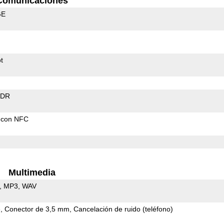
Comunicaciones
GE
t
EDR
 con NFC
Multimedia
MP3
WAV
e
Conector de 3,5 mm
Cancelación de ruido (teléfono)