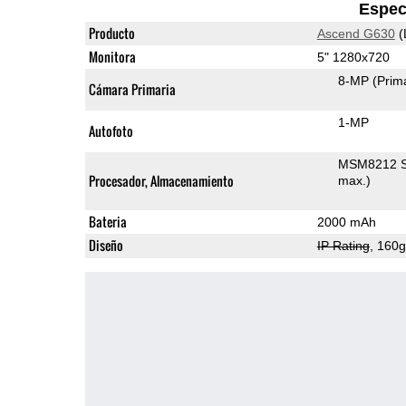
Espec
Producto
Ascend G630
(
Monitora
5" 1280x720
8-MP
(Prim
Cámara Primaria
1-MP
Autofoto
MSM8212 S
Procesador, Almacenamiento
max.)
Bateria
2000 mAh
Diseño
IP Rating
, 160