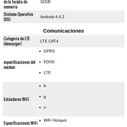
de la tarjeta de
32GB
memoria
Sistema Operativo
Android 4.4.2
(OS)
Comunicaciones
Categoría de LTE
LTE CAT4
(descargar)
GPRS
especificaciones del
EDGE
módem
LTE
b
g
Estándares WiFi
n
WiFi Hotspot
Especificaciones WiFi