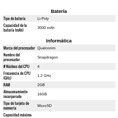
Batería
Tipo de batería
Li-Poly
Capacidad de la
3000 mAh
batería (mAh)
Informática
Marca del procesador
Qualcomm
Nombre del
Snapdragon
procesador
# Núcleos del CPU
4
Frecuencia de CPU
1.2 GHz
(GHz)
RAM
2GB
Almacenamiento
16GB
incorporado
Tipo de tarjeta de
MicroSD
memoria
Capacidad máxima