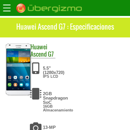
Huawei Ascend G7 : Especificaciones
Huawei
Ascend G7
5.5"
(1280x720)
IPS LCD
2GB
Snapdragon
SoC
16GB
Almacenamiento
13-MP