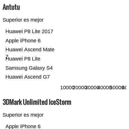
Antutu
Superior es mejor
Huawei P8 Lite 2017
Apple iPhone 6
Huawei Ascend Mate
7
Huawei P8 Lite
Samsung Galaxy S4
Huawei Ascend G7
10000
20000
30000
40000
50000
60
3DMark Unlimited IceStorm
Superior es mejor
Apple iPhone 6