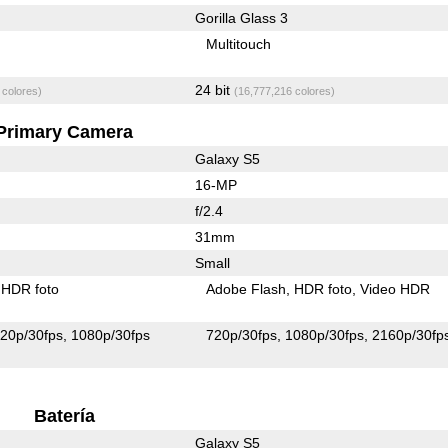
Gorilla Glass 3
Multitouch
24 bit
 colores)
(16,777,216 colores)
Primary Camera
Galaxy S5
16-MP
f/2.4
31mm
Small
HDR foto
Adobe Flash
HDR foto
Video HDR
20p/30fps
1080p/30fps
720p/30fps
1080p/30fps
2160p/30fp
Batería
Galaxy S5