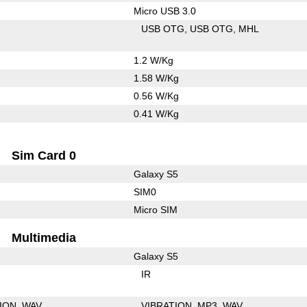
Micro USB 3.0
USB OTG
USB OTG
MHL
1.2 W/Kg
1.58 W/Kg
0.56 W/Kg
0.41 W/Kg
Sim Card 0
Galaxy S5
SIM0
Micro SIM
Multimedia
Galaxy S5
IR
ION
WAV
VIBRATION
MP3
WAV