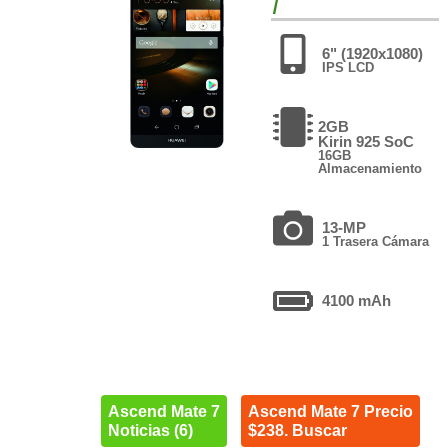
7
6" (1920x1080)
IPS LCD
2GB
Kirin 925 SoC
16GB
Almacenamiento
13-MP
1 Trasera Cámara
4100 mAh
Ascend Mate 7
Ascend Mate 7 Precio
Noticias (6)
$238. Buscar