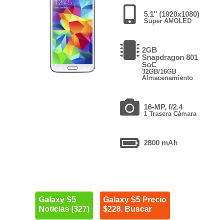
5.1" (1920x1080)
Super AMOLED
2GB
Snapdragon 801
SoC
32GB/16GB
Almacenamiento
16-MP, f/2.4
1 Trasera Cámara
2800 mAh
Galaxy S5
Galaxy S5 Precio
Noticias (327)
$228. Buscar