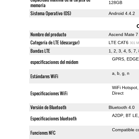
128GB
memoria
Sistema Operativo (OS)
Android 4.4.2
Nombre del producto
Ascend Mate 7
Categoría de LTE (descargar)
LTE CAT6
301 M
Bandas LTE
1, 2, 3, 4, 5, 7,
GPRS
EDGE
especificaciones del módem
a
b
g
n
Estándares WiFi
WiFi Hotspot
Especificaciones WiFi
Direct
Versión de Bluetooth
Bluetooth 4.0
A2DP
BT LE
Especificaciones bluetooth
Compatible 
Funciones NFC