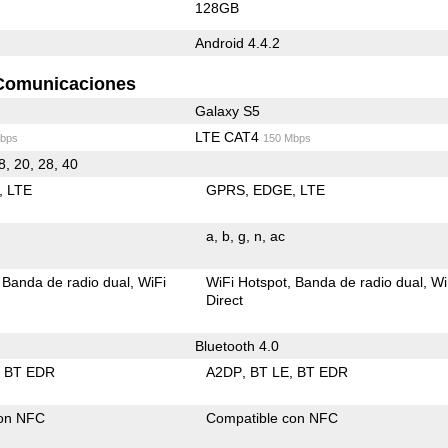
128GB
Android 4.4.2
Comunicaciones
Galaxy S5
LTE CAT4
bps
150 Mbps
 8, 20, 28, 40
LTE
GPRS
EDGE
LTE
a
b
g
n
ac
Banda de radio dual
WiFi
WiFi Hotspot
Banda de radio dual
Wi
Direct
Bluetooth 4.0
BT EDR
A2DP
BT LE
BT EDR
con NFC
Compatible con NFC