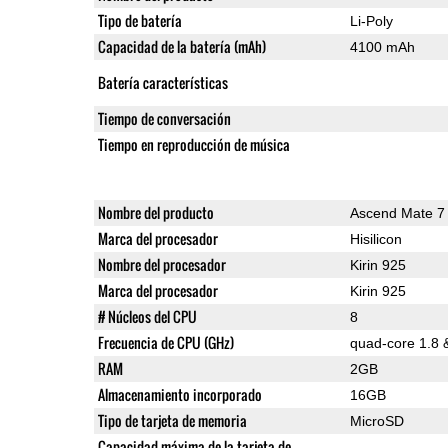
Tipo de batería
Li-Poly
Capacidad de la batería (mAh)
4100 mAh
Batería características
Tiempo de conversación
Tiempo en reproducción de música
Nombre del producto
Ascend Mate 7
Marca del procesador
Hisilicon
Nombre del procesador
Kirin 925
Marca del procesador
Kirin 925
# Núcleos del CPU
8
Frecuencia de CPU (GHz)
quad-core 1.8 
RAM
2GB
Almacenamiento incorporado
16GB
Tipo de tarjeta de memoria
MicroSD
Capacidad máxima de la tarjeta de