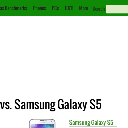
as Benchmarks
Phones
PCs
HOT!
More
Search
 vs. Samsung Galaxy S5
Samsung
Galaxy S5