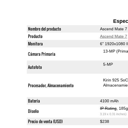
Espec
Nombre del producto
Ascend Mate 7
Producto
Ascend Mate 7
Monitora
6" 1920x1080 
13-MP
(Prima
Cámara Primaria
5-MP
Autofoto
Kirin 925 So
Procesador, Almacenamiento
Almacenamie
Bateria
4100 mAh
IP Rating
, 185
Diseño
3.19 x 0.31 inches)
Precio de venta (USD)
$238