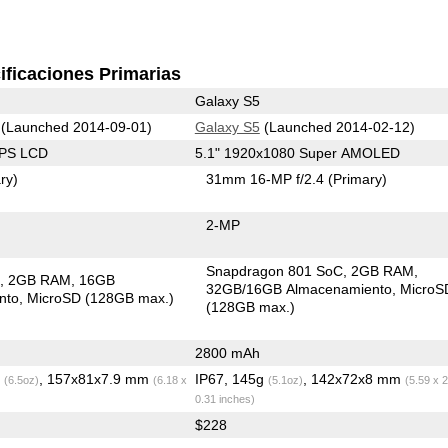
ificaciones Primarias
Galaxy S5
(Launched 2014-09-01)
Galaxy S5
(Launched 2014-02-12)
IPS LCD
5.1" 1920x1080 Super AMOLED
ry)
31mm 16-MP f/2.4
(Primary)
2-MP
Snapdragon 801 SoC
2GB RAM
C
2GB RAM
16GB
32GB/16GB Almacenamiento
MicroS
nto
MicroSD (128GB max.)
(128GB max.)
2800 mAh
g
, 157x81x7.9 mm
IP67, 145g
, 142x72x8 mm
(6.5oz)
(6.18 x
(5.1oz)
(5.59 x 2
0.31 inches)
$228