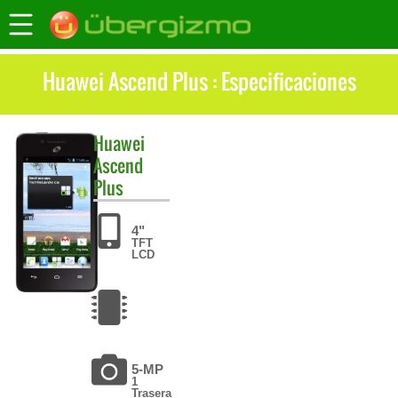
Huawei Ascend Plus : Especificaciones
Huawei
Ascend
Plus
4"
TFT
LCD
5-MP
1
Trasera