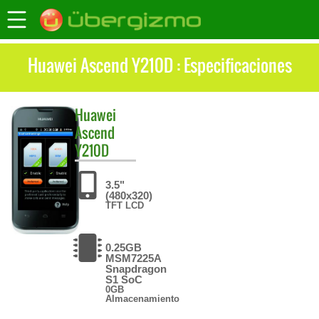
Huawei Ascend Y210D : Especificaciones
Huawei
Ascend
Y210D
3.5"
(480x320)
TFT LCD
0.25GB
MSM7225A
Snapdragon
S1 SoC
0GB
Almacenamiento