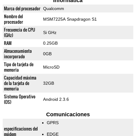
Informática
Marca del procesador
Qualcomm
Nombre del
MSM7225A Snapdragon S1
procesador
Frecuencia de CPU
Si GHz
(GHz)
RAM
0.25GB
Almacenamiento
0GB
incorporado
Tipo de tarjeta de
MicroSD
memoria
Capacidad máxima
de la tarjeta de
32GB
memoria
Sistema Operativo
Android 2.3.6
(OS)
Comunicaciones
GPRS
especificaciones del
módem
EDGE