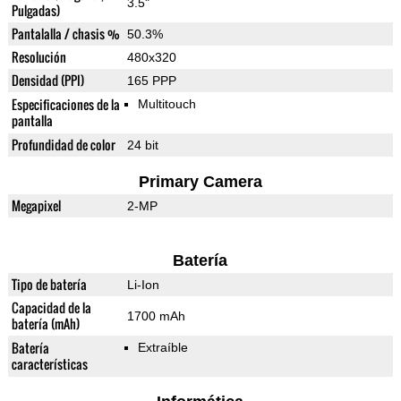
3.5"
Pulgadas)
Pantalalla / chasis %
50.3%
Resolución
480x320
Densidad (PPI)
165 PPP
Especificaciones de la
Multitouch
pantalla
Profundidad de color
24 bit
Primary Camera
Megapixel
2-MP
Batería
Tipo de batería
Li-Ion
Capacidad de la
1700 mAh
batería (mAh)
Batería
Extraíble
características