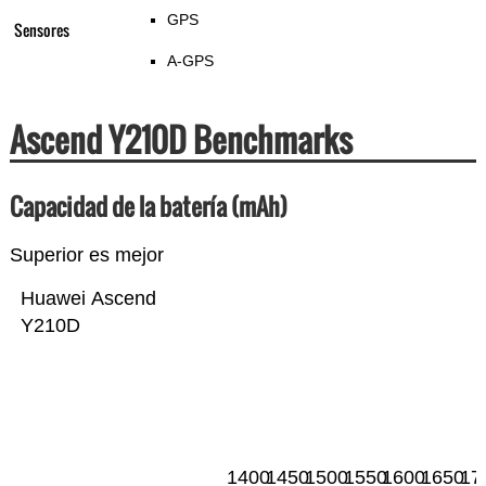
GPS
Sensores
A-GPS
Ascend Y210D Benchmarks
Capacidad de la batería (mAh)
Superior es mejor
Huawei Ascend
Y210D
1400
1450
1500
1550
1600
1650
17