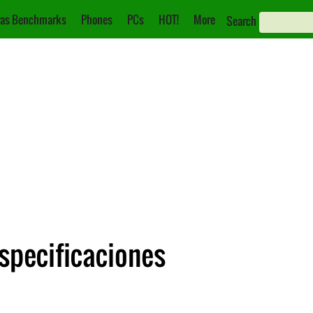
as Benchmarks
Phones
PCs
HOT!
More
Search
specificaciones