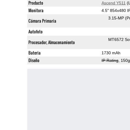
Producto
Ascend Y511
(L
Monitora
4.5" 854x480 
3.15-MP
(P
Cámara Primaria
Autofoto
MT6572 S
Procesador, Almacenamiento
Bateria
1730 mAh
Diseño
IP Rating
, 150