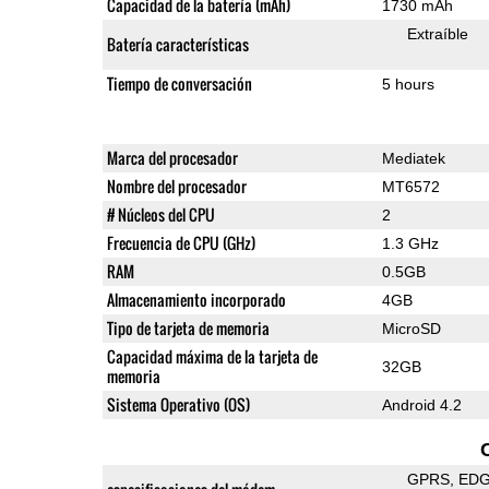
Capacidad de la batería (mAh)
1730 mAh
Extraíble
Batería características
Tiempo de conversación
5 hours
Marca del procesador
Mediatek
Nombre del procesador
MT6572
# Núcleos del CPU
2
Frecuencia de CPU (GHz)
1.3 GHz
RAM
0.5GB
Almacenamiento incorporado
4GB
Tipo de tarjeta de memoria
MicroSD
Capacidad máxima de la tarjeta de
32GB
memoria
Sistema Operativo (OS)
Android 4.2
GPRS
ED