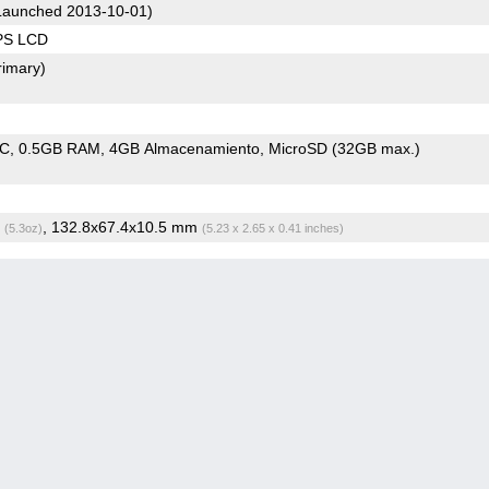
aunched 2013-10-01)
IPS LCD
rimary)
oC
0.5GB RAM
4GB Almacenamiento
MicroSD (32GB max.)
g
, 132.8x67.4x10.5 mm
(5.3oz)
(5.23 x 2.65 x 0.41 inches)