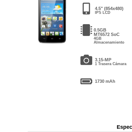
4.5" (854x480)
IPS LCD
0.5GB
MT6572 SoC
4GB
Almacenamiento
3.15-MP
1 Trasera Cámara
1730 mAh
Espec