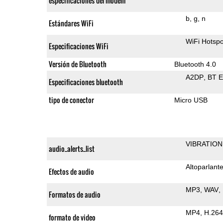
especificaciones del módem
b
g
n
Estándares WiFi
WiFi Hotspo
Especificaciones WiFi
Versión de Bluetooth
Bluetooth 4.0
A2DP
BT 
Especificaciones bluetooth
tipo de conector
Micro USB
VIBRATION
audio_alerts_list
Altoparlant
Efectos de audio
MP3
WAV
Formatos de audio
MP4
H.264
formato de video