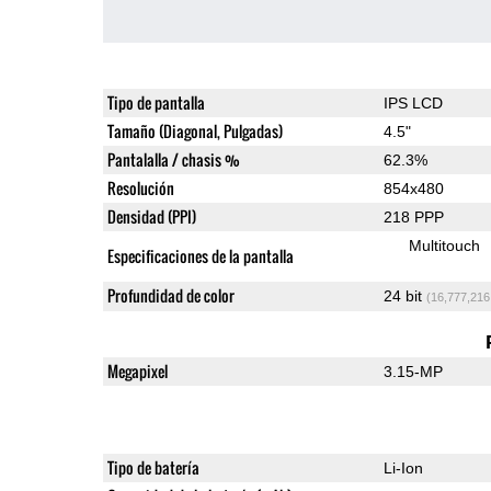
Tipo de pantalla
IPS LCD
Tamaño (Diagonal, Pulgadas)
4.5"
Pantalalla / chasis %
62.3%
Resolución
854x480
Densidad (PPI)
218 PPP
Multitouch
Especificaciones de la pantalla
Profundidad de color
24 bit
(16,777,216
Megapixel
3.15-MP
Tipo de batería
Li-Ion