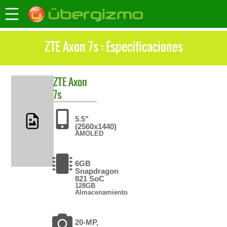
ZTE Axon 7s : Especificaciones
ZTE
Axon
7s
5.5"
(2560x1440)
AMOLED
6GB
Snapdragon
821 SoC
128GB
Almacenamiento
20-MP,