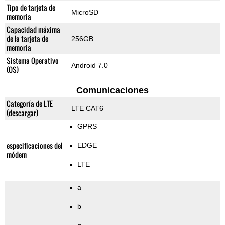
Tipo de tarjeta de
MicroSD
memoria
Capacidad máxima
de la tarjeta de
256GB
memoria
Sistema Operativo
Android 7.0
(OS)
Comunicaciones
Categoría de LTE
LTE CAT6
(descargar)
GPRS
especificaciones del
EDGE
módem
LTE
a
b