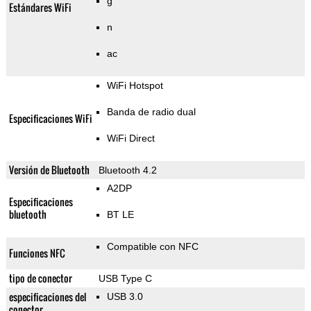
g
Estándares WiFi
n
ac
WiFi Hotspot
Banda de radio dual
Especificaciones WiFi
WiFi Direct
Versión de Bluetooth
Bluetooth 4.2
A2DP
Especificaciones
bluetooth
BT LE
Compatible con NFC
Funciones NFC
tipo de conector
USB Type C
especificaciones del
USB 3.0
conector