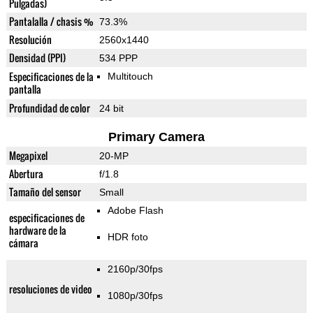
Pulgadas)
Pantalalla / chasis %
73.3%
Resolución
2560x1440
Densidad (PPI)
534 PPP
Especificaciones de la
Multitouch
pantalla
Profundidad de color
24 bit
Primary Camera
Megapixel
20-MP
Abertura
f/1.8
Tamaño del sensor
Small
Adobe Flash
especificaciones de
hardware de la
HDR foto
cámara
2160p/30fps
resoluciones de video
1080p/30fps