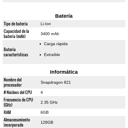
Batería
Tipo de batería
Li-Ion
Capacidad de la
3400 mAh
batería (mAh)
Carga rápida
Batería
características
Extraíble
Informática
Nombre del
Snapdragon 821
procesador
# Núcleos del CPU
4
Frecuencia de CPU
2.35 GHz
(GHz)
RAM
6GB
Almacenamiento
128GB
incorporado