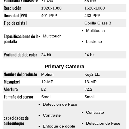
Pantalalla / chasis %
71.0%
55.9%
Resolución
1920x1080
1620x1080
Densidad (PPI)
401 PPP
433 PPP
Tipo de cristal
Gorilla Glass 3
Multitouch
Especificaciones de la
Multitouch
pantalla
Lustroso
Profundidad de color
24 bit
24 bit
Primary Camera
Nombre del producto
Motion
Key2 LE
Megapixel
12-MP
13-MP
Abertura
f/2
f/2.2
Tamaño del sensor
Small
Small
Detección de Fase
Contraste
Contraste
capacidades de
autoenfoque
Detección de Fase
Enfoque de doble