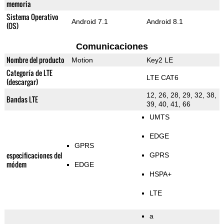
memoria
Sistema Operativo
Android 7.1
Android 8.1
(OS)
Comunicaciones
Nombre del producto
Motion
Key2 LE
Categoría de LTE
LTE CAT6
(descargar)
12, 26, 28, 29, 32, 38,
Bandas LTE
39, 40, 41, 66
UMTS
EDGE
GPRS
especificaciones del
GPRS
módem
EDGE
HSPA+
LTE
a