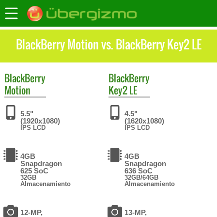
BlackBerry Motion vs. BlackBerry Key2 LE
BlackBerry
BlackBerry
Motion
Key2 LE
5.5"
4.5"
(1920x1080)
(1620x1080)
IPS LCD
IPS LCD
4GB
4GB
Snapdragon
Snapdragon
625 SoC
636 SoC
32GB
32GB/64GB
Almacenamiento
Almacenamiento
12-MP,
13-MP,