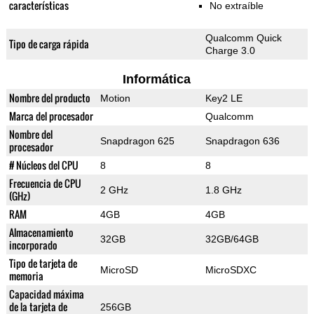
características
No extraíble
Qualcomm Quick
Tipo de carga rápida
Charge 3.0
Informática
Nombre del producto
Motion
Key2 LE
Marca del procesador
Qualcomm
Nombre del
Snapdragon 625
Snapdragon 636
procesador
# Núcleos del CPU
8
8
Frecuencia de CPU
2 GHz
1.8 GHz
(GHz)
RAM
4GB
4GB
Almacenamiento
32GB
32GB/64GB
incorporado
Tipo de tarjeta de
MicroSD
MicroSDXC
memoria
Capacidad máxima
de la tarjeta de
256GB