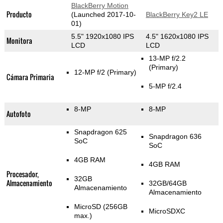
BlackBerry Motion
Producto
(Launched 2017-10-
BlackBerry Key2 LE
01)
5.5" 1920x1080 IPS
4.5" 1620x1080 IPS
Monitora
LCD
LCD
13-MP f/2.2
(Primary)
12-MP f/2
(Primary)
Cámara Primaria
5-MP f/2.4
8-MP
8-MP
Autofoto
Snapdragon 625
Snapdragon 636
SoC
SoC
4GB RAM
4GB RAM
Procesador,
32GB
Almacenamiento
32GB/64GB
Almacenamiento
Almacenamiento
MicroSD (256GB
MicroSDXC
max.)