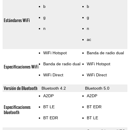
b
b
g
g
Estándares WiFi
n
n
ac
WiFi Hotspot
Banda de radio dual
Banda de radio dual
WiFi Hotspot
Especificaciones WiFi
WiFi Direct
WiFi Direct
Versión de Bluetooth
Bluetooth 4.2
Bluetooth 5.0
A2DP
A2DP
Especificaciones
BT LE
BT EDR
bluetooth
BT EDR
BT LE