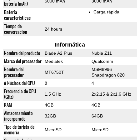
5000 mAh
3000 mAh
batería (mAh)
Batería
Carga rápida
características
Tiempo de
24 hours
conversación
Informática
Nombre del producto
Blade A2 Plus
Nubia Z11
Marca del procesador
Mediatek
Qualcomm
Nombre del
MSM8996
MT6750T
procesador
Snapdragon 820
# Núcleos del CPU
8
4
Frecuencia de CPU
1.5 GHz
2x2.15 & 2x1.6 GHz
(GHz)
RAM
4GB
4GB
Almacenamiento
32GB
64GB
incorporado
Tipo de tarjeta de
MicroSD
MicroSD
memoria