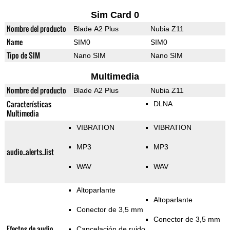
Sim Card 0
Nombre del producto
Blade A2 Plus
Nubia Z11
Name
SIM0
SIM0
Tipo de SIM
Nano SIM
Nano SIM
Multimedia
Nombre del producto
Blade A2 Plus
Nubia Z11
Características
DLNA
Multimedia
VIBRATION
VIBRATION
MP3
MP3
audio_alerts_list
WAV
WAV
Altoparlante
Altoparlante
Conector de 3,5 mm
Conector de 3,5 mm
Efectos de audio
Cancelación de ruido