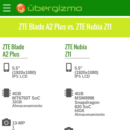
ZTE Blade A2 Plus vs. ZTE Nubia Z11
ZTE
Blade
ZTE
Nubia
A2 Plus
Z11
5.5"
5.5"
(1920x1080)
(1920x1080)
IPS LCD
IPS LCD
4GB
4GB
MT6750T SoC
MSM8996
32GB
Snapdragon
Almacenamiento
820 SoC
64GB
Almacenamiento
13-MP
1