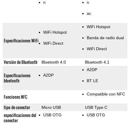
n
n
ac
WiFi Hotspot
WiFi Hotspot
Banda de radio dual
Especificaciones WiFi
WiFi Direct
WiFi Direct
Versión de Bluetooth
Bluetooth 4.0
Bluetooth 4.1
A2DP
Especificaciones
A2DP
bluetooth
BT LE
Compatible con NFC
Funciones NFC
tipo de conector
Micro USB
USB Type C
especificaciones del
USB OTG
USB OTG
conector