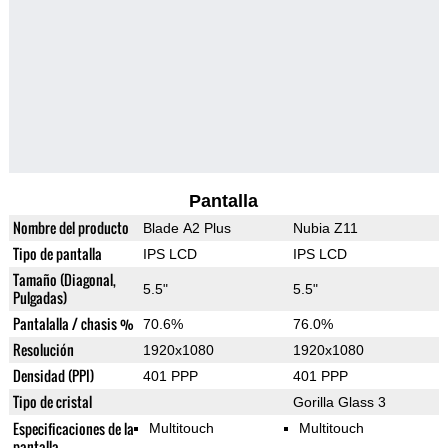
Pantalla
Nombre del producto
Blade A2 Plus
Nubia Z11
Tipo de pantalla
IPS LCD
IPS LCD
Tamaño (Diagonal,
5.5"
5.5"
Pulgadas)
Pantalalla / chasis %
70.6%
76.0%
Resolución
1920x1080
1920x1080
Densidad (PPI)
401 PPP
401 PPP
Tipo de cristal
Gorilla Glass 3
Especificaciones de la
Multitouch
Multitouch
pantalla