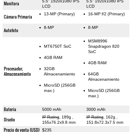
5.5" 1920x1080 IPS
5.5" 1920x1080 IPS
Monitora
LCD
LCD
13-MP
(Primary)
16-MP f/2
(Primary)
Cámara Primaria
8-MP
8-MP
Autofoto
MSM8996
MT6750T SoC
Snapdragon 820
SoC
4GB RAM
4GB RAM
Procesador,
32GB
Almacenamiento
Almacenamiento
64GB
Almacenamiento
MicroSD (256GB
max.)
MicroSD (256GB
max.)
Bateria
5000 mAh
3000 mAh
IP Rating
, 189g
,
IP Rating
, 162g
,
Diseño
155x76.2x9.8 mm
151.8x72.3x7.5 mm
Precio de venta (USD)
$235