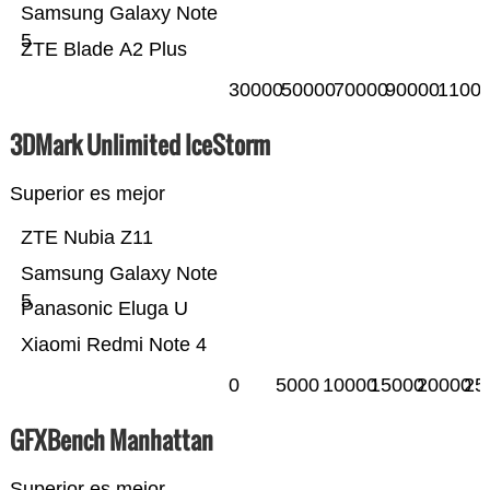
Samsung Galaxy Note
5
ZTE Blade A2 Plus
30000
50000
70000
90000
1100
3DMark Unlimited IceStorm
Superior es mejor
ZTE Nubia Z11
Samsung Galaxy Note
5
Panasonic Eluga U
Xiaomi Redmi Note 4
0
5000
10000
15000
20000
25
GFXBench Manhattan
Superior es mejor