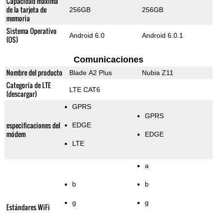
Capacidad máxima
de la tarjeta de
256GB
256GB
memoria
Sistema Operativo
Android 6.0
Android 6.0.1
(OS)
Comunicaciones
Nombre del producto
Blade A2 Plus
Nubia Z11
Categoría de LTE
LTE CAT6
(descargar)
GPRS
GPRS
especificaciones del
EDGE
módem
EDGE
LTE
a
b
b
g
g
Estándares WiFi